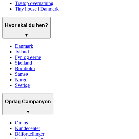
Trætop overnatning
Tiny house i Danmark
Hvor skal du hen?
▼
Danmark
Jylland
Fyn og øerne
Sjælland
Bornholm
Samsø
Norge
Sverige
Opdag Campanyon
▼
Om os
Kundecenter
Bålfortællinger