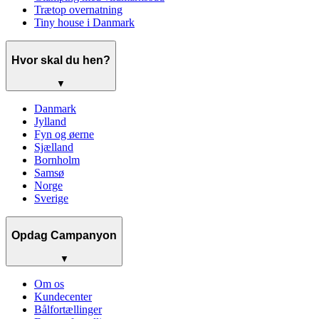
Trætop overnatning
Tiny house i Danmark
Hvor skal du hen?
▼
Danmark
Jylland
Fyn og øerne
Sjælland
Bornholm
Samsø
Norge
Sverige
Opdag Campanyon
▼
Om os
Kundecenter
Bålfortællinger