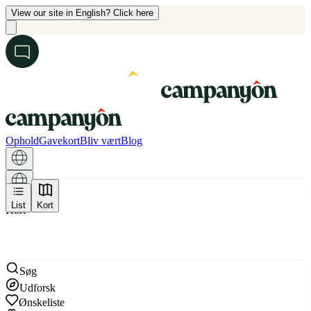
View our site in English? Click here
Ophold
Gavekort
Bliv vært
Blog
List
Kort
Kort
Søg
Udforsk
Ønskeliste