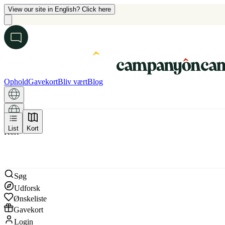
View our site in English? Click here
Ophold
Gavekort
Bliv vært
Blog
List
Kort
Kort
Søg
Udforsk
Ønskeliste
Gavekort
Login