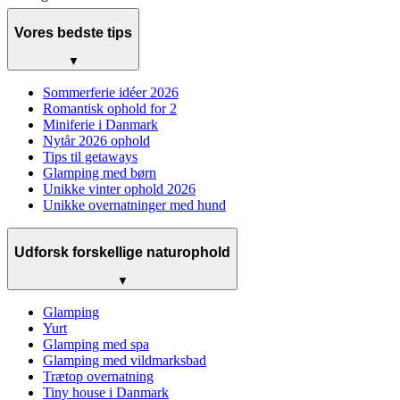
Vores bedste tips
▼
Sommerferie idéer 2026
Romantisk ophold for 2
Miniferie i Danmark
Nytår 2026 ophold
Tips til getaways
Glamping med børn
Unikke vinter ophold 2026
Unikke overnatninger med hund
Udforsk forskellige naturophold
▼
Glamping
Yurt
Glamping med spa
Glamping med vildmarksbad
Trætop overnatning
Tiny house i Danmark