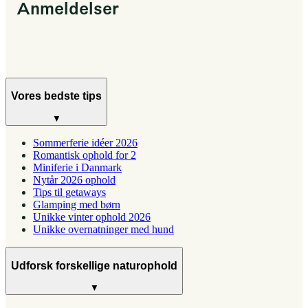
Anmeldelser
Vores bedste tips
▼
Sommerferie idéer 2026
Romantisk ophold for 2
Miniferie i Danmark
Nytår 2026 ophold
Tips til getaways
Glamping med børn
Unikke vinter ophold 2026
Unikke overnatninger med hund
Udforsk forskellige naturophold
▼