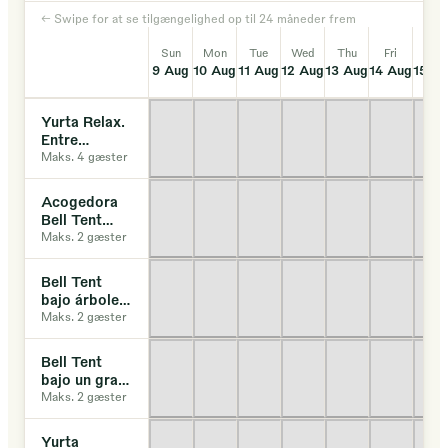
← Swipe for at se tilgængelighed op til 24 måneder frem
Sun
Mon
Tue
Wed
Thu
Fri
Sat
9 Aug
10 Aug
11 Aug
12 Aug
13 Aug
14 Aug
15 A
Yurta Relax.
Entre
árboles.
Maks. 4 gæster
Acogedora
Bell Tent
bajo un gran
Maks. 2 gæster
árbol - Solar
Bell Tent
bajo árboles
- Natural
Maks. 2 gæster
Bell Tent
bajo un gran
Acebuche -
Maks. 2 gæster
Oceano
Yurta