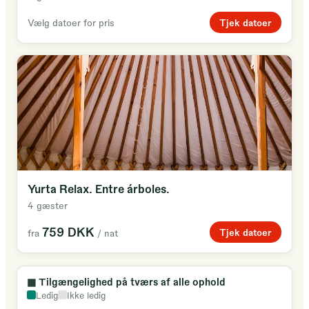
Tjek datoer
Vælg datoer for pris
Yurta Relax. Entre árboles.
4 gæster
759 DKK
Tjek datoer
fra
/ nat
▦
Tilgængelighed på tværs af alle ophold
Ledig
Ikke ledig