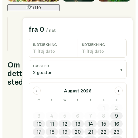
1/
110
5
fra
0
/ nat
unikke
ophold
tilgængelige
INDTJEKNING
UDTJEKNING
Tilføj dato
Tilføj dato
Om
GÆSTER
▾
dette
2 gæster
sted
August 2026
‹
›
Nos
m
t
w
t
f
s
s
encontramos
1
2
en
3
4
5
6
7
8
9
una
10
11
12
13
14
15
16
gran
17
18
19
20
21
22
23
parcela