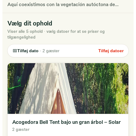
Aquí coexistimos con la vegetación autóctona de
encinas, acebuches, palmitos o lentiscos, con una
abundante fauna de conejos, topos y pájaros, como
Vælg dit ophold
currucas, ruiseñores o rapaces. Nos sentimos
Viser alle 5 ophold
·
vælg datoer for at se priser og
agradecidos de esta cohabitación e intentamos generar
tilgængelighed
el mínimo impacto en nuestro entorno.
📅
Tilføj dato
·
2
gæster
Tilføj datoer
Acogedora Bell Tent bajo un gran árbol - Solar
2 gæster