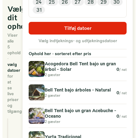
24
25
26
27
28
29
30
de
Vælg
31
una
dit
hectárea,
ophold
donde
Tilføj datoer
podrás
Viser
Vælg indtjeknings- og udtjekningsdatoer
alle
disfrutar
5
de
ophold
Ophold her · sorteret efter pris
·
un
Acogedora Bell Tent bajo un gran
vælg
gran
0
árbol - Solar
/ nat
datoer
2 gæster
espacio
for
at
y
se
Bell Tent bajo árboles - Natural
al
0
/ nat
live
2 gæster
mismo
priser
og
tiempo
Bell Tent bajo un gran Acebuche -
tilgængelighed
de
0
Oceano
/ nat
2 gæster
privacidad,
Acogedora Bell Ten
nuestro
un gran árbol - Sol
Yurta Tradicional