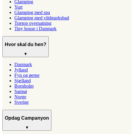
Glamping
Yurt
Glamping med spa
Glamping med vildmarksbad
Trætop overnatning
Tiny house i Danmark
Hvor skal du hen?
▼
Danmark
Jylland
Fyn og øerne
Sjælland
Bornholm
Samsø
Norge
Sverige
Opdag Campanyon
▼