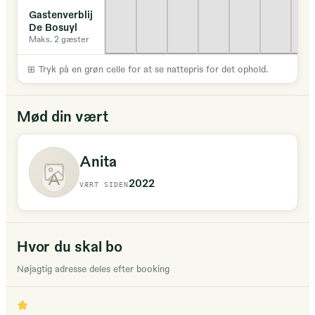
Gastenverblijf
De Bosuyl
Maks. 2 gæster
⊞
Tryk på en grøn celle for at se nattepris for det ophold.
Mød din vært
Anita
A
2022
VÆRT SIDEN
Hvor du skal bo
Nøjagtig adresse deles efter booking