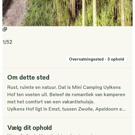
1
/
52
Overnatningssted
·
3
ophold
Om dette sted
Rust, ruimte en natuur. Dat is Mini Camping Uylkens
Hof ten voeten uit. Beleef de romantiek van kamperen
met het comfort van een vakantiehuisje.
Uylkens Hof ligt in Emst, tussen Zwolle, Apeldoorn en
Deventer, tegen de Veluwe aan. Heerlijk om te
wandelen en te fietsen.
Vælg dit ophold
Onze zes safaritenten beschikken over eigen sanitair,