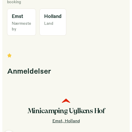
booking
ruimte
aan
Emst
Holland
vier
Nærmeste
Land
by
personen.
Wij
hebben
kwaliteit
en
comfort
Anmeldelser
hoog
in
het
vaandel
staan.
Minicamping Uylkens Hof
Ze
Emst, Holland
staan
op