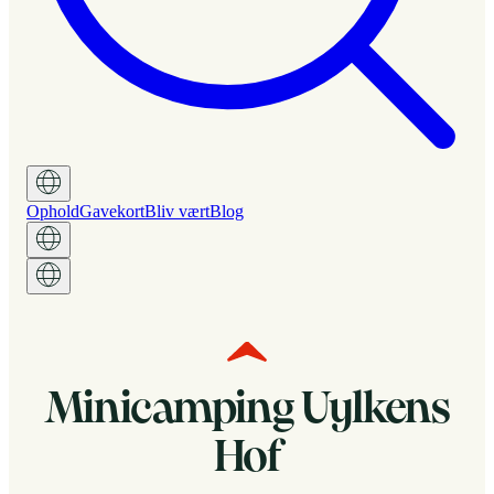
Ophold
Gavekort
Bliv vært
Blog
Minicamping Uylkens
Hof