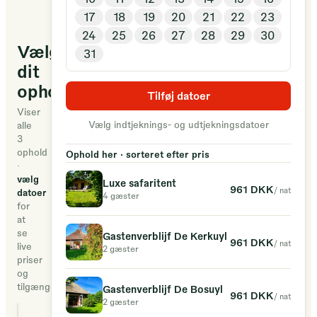
Dat
17
18
19
20
21
22
23
is
24
25
26
27
28
29
30
Mini
Vælg
31
Camping
dit
Uylkens
ophold
Hof
Tilføj datoer
ten
Viser
Vælg indtjeknings- og udtjekningsdatoer
alle
voeten
3
uit.
ophold
Ophold her · sorteret efter pris
·
Beleef
vælg
Luxe safaritent
de
961 DKK
/ nat
datoer
4 gæster
romantiek
for
at
van
se
Gastenverblijf De Kerkuyl
kamperen
961 DKK
/ nat
live
2 gæster
met
priser
og
het
tilgængelighed
Gastenverblijf De Bosuyl
961 DKK
comfort
/ nat
2 gæster
van