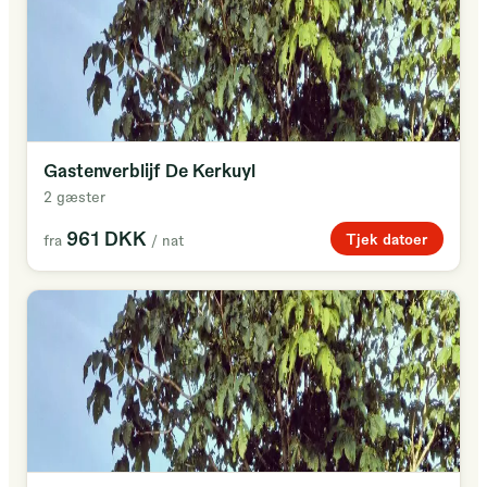
Gastenverblijf De Kerkuyl
2 gæster
961 DKK
Tjek datoer
fra
/ nat