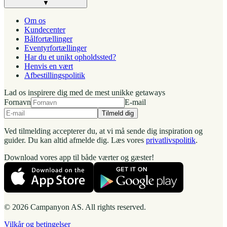
▼
Om os
Kundecenter
Bålfortællinger
Eventyrfortællinger
Har du et unikt opholdssted?
Henvis en vært
Afbestillingspolitik
Lad os inspirere dig med de mest unikke getaways
Fornavn
E-mail
Tilmeld dig
Ved tilmelding accepterer du, at vi må sende dig inspiration og
guider. Du kan altid afmelde dig. Læs vores
privatlivspolitik
.
Download vores app til både værter og gæster!
© 2026 Campanyon AS. All rights reserved.
Vilkår og betingelser