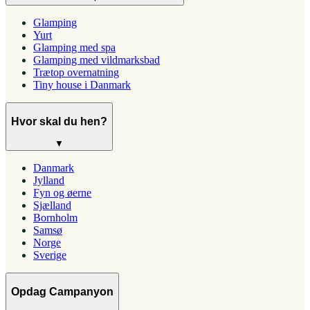
Glamping
Yurt
Glamping med spa
Glamping med vildmarksbad
Trætop overnatning
Tiny house i Danmark
Hvor skal du hen?
▼
Danmark
Jylland
Fyn og øerne
Sjælland
Bornholm
Samsø
Norge
Sverige
Opdag Campanyon