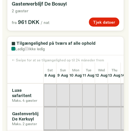
Gastenverblijf De Bosuyl
2 gæster
961 DKK
Tjek datoer
fra
/ nat
▦
Tilgængelighed på tværs af alle ophold
Ledig
Ikke ledig
← Swipe for at se tilgængelighed op til 24 måneder frem
Sat
Sun
Mon
Tue
Wed
Thu
Fri
8 Aug
9 Aug
10 Aug
11 Aug
12 Aug
13 Aug
14 A
Luxe
safaritent
Maks. 4 gæster
Gastenverblijf
De Kerkuyl
Maks. 2 gæster