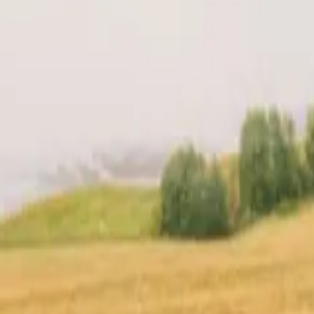
cio
Tu anfitrión
Ubicación
Reseñas