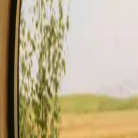
Estancias
Tarjeta de regalo.
Empezar a hospedar
Descripción
Instalaciones
Normas y seguridad
Ver disponibilidad & pre
Comprobar disponibilidad