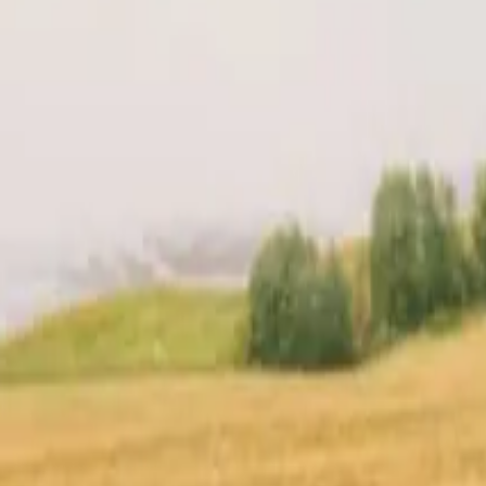
cio
Tu anfitrión
Ubicación
Reseñas