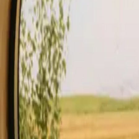
Estancias
Tarjeta de regalo.
Empezar a hospedar
Descripción
Instalaciones
Normas y seguridad
Ver disponibilidad & pre
Comprobar disponibilidad