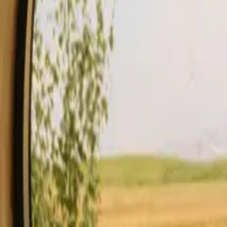
Estancias
Tarjeta de regalo.
Empezar a hospedar
Descripción
Instalaciones
Normas y seguridad
Ver disponibilidad & pre
Comprobar disponibilidad