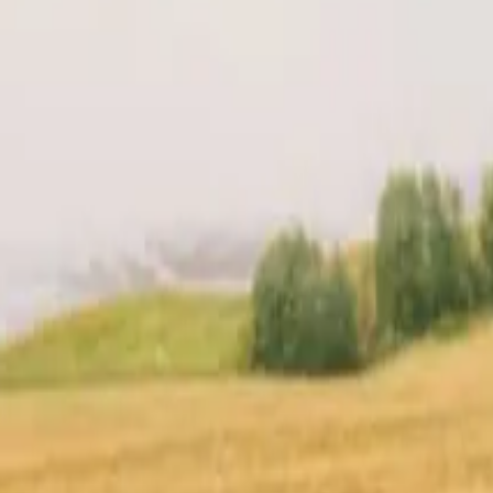
cio
Tu anfitrión
Ubicación
Reseñas