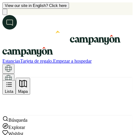
View our site in English? Click here
Estancias
Tarjeta de regalo.
Empezar a hospedar
Mapa
Lista
Mapa
Búsqueda
Explorar
Wishlist