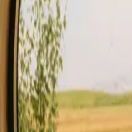
Soggiorno
Compra un regalo.
inizia ad ospitare
Descrizione
Servizi
Regole e Sicurezza
Vedi disponibilità & prezzo
Il t
Controlla disponibilità