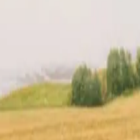
uo host
Posizione
Recensioni