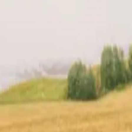
uo host
Posizione
Recensioni