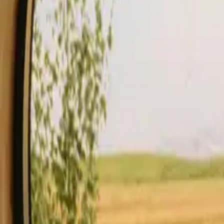
Soggiorno
Compra un regalo.
inizia ad ospitare
Descrizione
Servizi
Regole e Sicurezza
Vedi disponibilità & prezzo
Il t
Controlla disponibilità