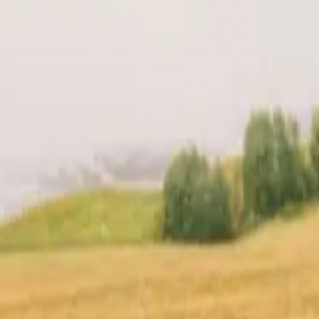
uo host
Posizione
Recensioni