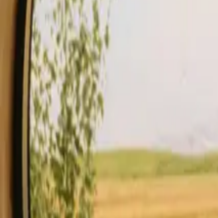
Soggiorno
Compra un regalo.
inizia ad ospitare
Descrizione
Servizi
Regole e Sicurezza
Vedi disponibilità & prezzo
Il t
Controlla disponibilità