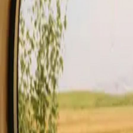
Verblijf
Koop een bon.
Word verhuurder
Omschrijving
Voorzieningen
Regels en veiligheid
Zie beschikbaarheid 
Controleer beschikbaarheid