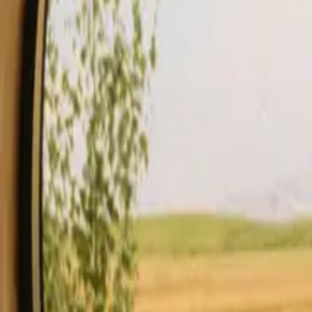
Verblijf
Koop een bon.
Word verhuurder
Omschrijving
Voorzieningen
Regels en veiligheid
Zie beschikbaarheid 
Controleer beschikbaarheid