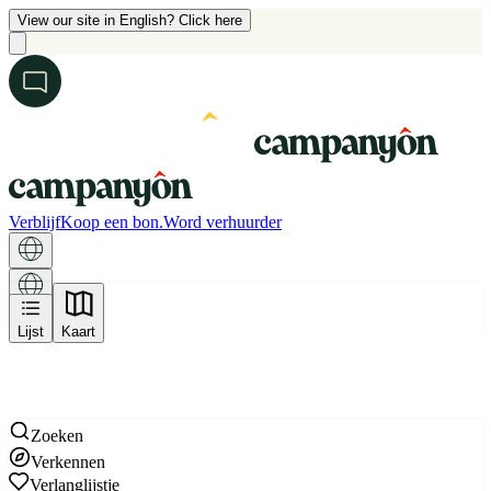
View our site in English? Click here
Verblijf
Koop een bon.
Word verhuurder
Kaart
Lijst
Kaart
Zoeken
Verkennen
Verlanglijstje