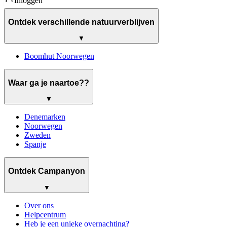
Inloggen
Ontdek verschillende natuurverblijven
▼
Boomhut Noorwegen
Waar ga je naartoe??
▼
Denemarken
Noorwegen
Zweden
Spanje
Ontdek Campanyon
▼
Over ons
Helpcentrum
Heb je een unieke overnachting?