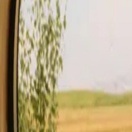
Boende
Köp presentkort
Bli värd
Blogg
Beskrivning
Faciliteter
Regler och säkerhet
Se tillgänglighet & pris
Din 
Kolla tillgänglighet