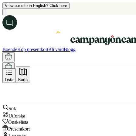
View our site in English? Click here
Boende
Köp presentkort
Bli värd
Blogg
Karta
Lista
Karta
Sök
Utforska
Önskelista
Presentkort