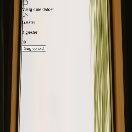
Vælg dine datoer
Gæster
2
gæster
Søg ophold