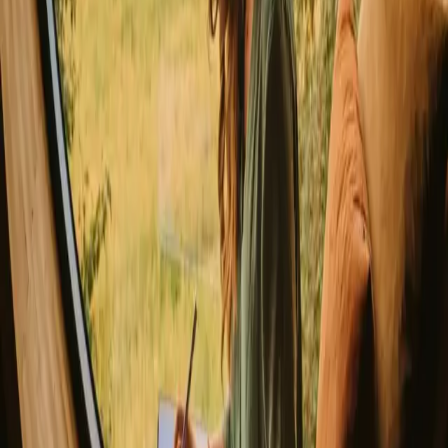
Glamping med spa
Glamping med vildmarksbad
Trætop overnatning
Tiny house i Danmark
Hvor skal du hen?
▼
Danmark
Jylland
Fyn og øerne
Sjælland
Bornholm
Samsø
Norge
Sverige
Opdag Campanyon
▼
Om os