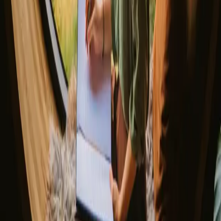
Kundecenter
Bålfortællinger
Eventyrfortællinger
Har du et unikt opholdssted?
Henvis en vært
Afbestillingspolitik
Lad os inspirere dig med de mest unikke getaways
Fornavn
E-mail
Tilmeld dig
Ved tilmelding accepterer du, at vi må sende dig inspiration og
guider. Du kan altid afmelde dig. Læs vores
privatlivspolitik
.
Download vores app til både værter og gæster!
© 2026 Campanyon AS. All rights reserved.
Vilkår og betingelser
Privatlivspolitik