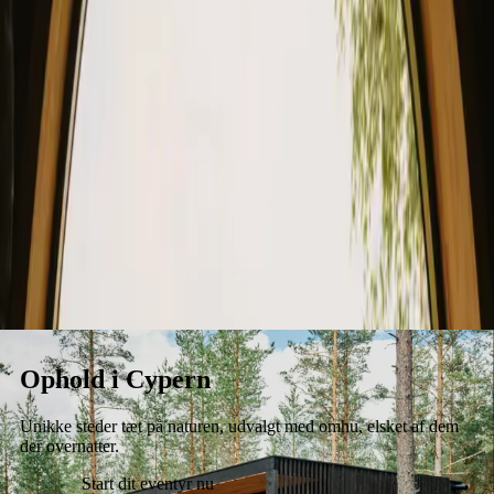
Ophold
Gavekort
Bliv vært
Blog
Ophold i Cypern
Unikke steder tæt på naturen, udvalgt med omhu, elsket af dem
der overnatter.
Start dit eventyr nu