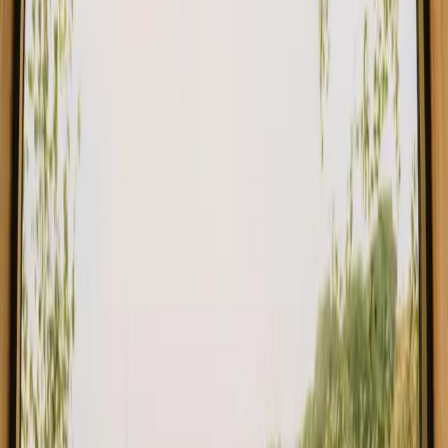
Mit ophold i trætopshytten Det lille grønne hus