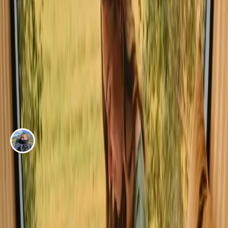
EVENTYR AF
Sofie Solgaard
En skjult oase på Langeland
Se alle eventyrhistorier