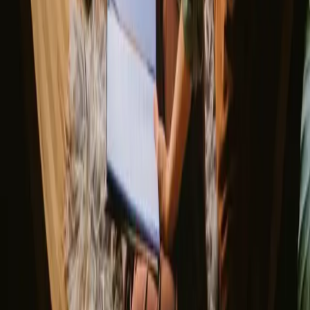
Tips til getaways
Glamping med børn
Unikke vinter ophold 2026
Unikke overnatninger med hund
Udforsk forskellige naturophold
▼
Glamping
Yurt
Glamping med spa
Glamping med vildmarksbad
Trætop overnatning
Tiny house i Danmark
Hvor skal du hen?
▼
Danmark
Jylland
Fyn og øerne
Sjælland