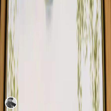
Eventyrhistorier i Danmark
Ægte ture og ophold – fortalt af gæsterne selv.
EVENTYR AF
Iben Bigum Nexø Hansen