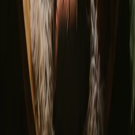
Bornholm
Samsø
Norge
Sverige
Opdag Campanyon
▼
Om os
Kundecenter
Bålfortællinger
Eventyrfortællinger
Har du et unikt opholdssted?
Henvis en vært
Afbestillingspolitik
Lad os inspirere dig med de mest unikke getaways
Fornavn
E-mail
Tilmeld dig
Ved tilmelding accepterer du, at vi må sende dig inspiration og
guider. Du kan altid afmelde dig. Læs vores
privatlivspolitik
.