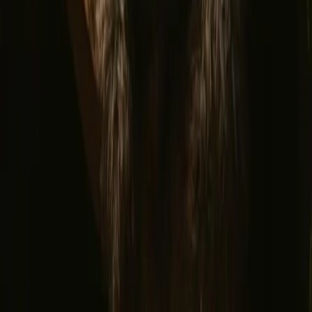
Download vores app til både værter og gæster!
© 2026 Campanyon AS. All rights reserved.
Vilkår og betingelser
Privatlivspolitik
Sikker betaling
Find os
Instagram