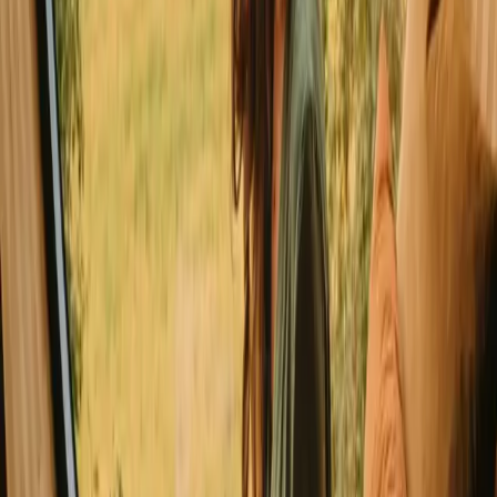
Godt at vide inden du booker ophold i
Brønderslev
Når du planlægger dit campingophold i Brønderslev, er det vigtigt at
overveje transportmulighederne, da nogle områder kan være afsides.
Husk at respektere naturen og følge lokale regler, når du camperer.
Pack nødvendigheder som mad og drikke, da der ikke altid er
butikker i nærheden. Udforsk lokale spisesteder for at smage på
regionens specialiteter.
Oplev ophold i Brønderslev året rundt
For camping i Brønderslev er foråret og sommeren de mest
populære sæsoner, hvor naturen blomstrer og aktiviteterne er mange.
Efteråret tilbyder en roligere atmosfære med smukke farver, mens
vinteren giver mulighed for fredelige stunder i naturen. Vælg det
tidspunkt, der passer bedst til dine præferencer for aktivitet og ro.
Forår
Sommer
Efterår
Vinter
Forår
Foråret byder på milde temperaturer omkring 10-15 grader og
længere dage med mere sollys. Det er en ideel tid til vandreture og at
opleve dyrelivet, der vågner op. Husk at pakke lag-på-lag tøj, da
vejret kan være omskifteligt. Foråret er en skuldersæson med færre
mennesker.