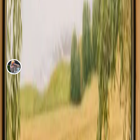
EVENTYR AF
Maria Wæver
Vores rolige naturophold hos Skovsgaard på
Langeland