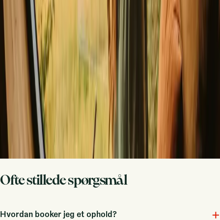
Del dit sted med nysgerrige gæster
Vær vært på dine egne præmisser. Sæt din sæson, dine regler, din
fortælling. Vi klarer resten.
Bliv vært
Bestil et opkald
Få inspiration til dit næste naturophold
Vær først til at opdage unikke ophold, rejsehistorier og sæsonguides
Fornavn
E-mail
Tilmeld dig
Ved tilmelding accepterer du, at vi må sende dig inspiration og
guider. Du kan altid afmelde dig. Læs vores
privatlivspolitik
.
Ofte stillede spørgsmål
+
Hvordan booker jeg et ophold?