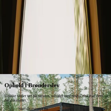
Ophold
Gavekort
Bliv vært
Blog
Ophold i Brønderslev
Unikke steder tæt på naturen, udvalgt med omhu, elsket af dem
der overnatter.
Start dit eventyr nu