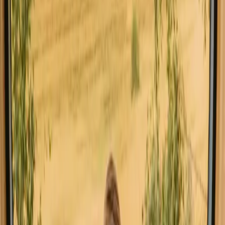
Usædvanlig kocoon i Cévennes - Cabane Figarette
Nyt fund!
Peyremale, Frankrig
3
gæster
870 DKK
Øjeblikkelig booking