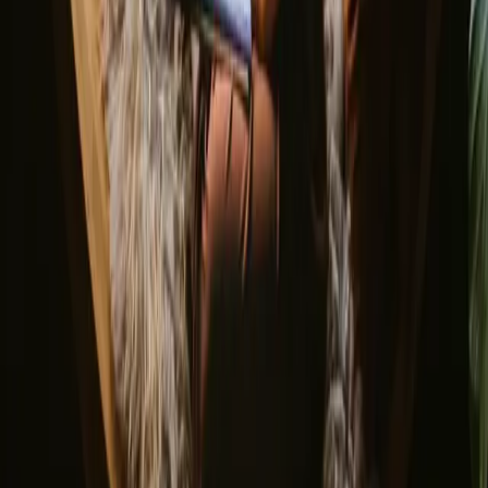
▼
Glamping
Yurt
Glamping med spa
Glamping med vildmarksbad
Trætop overnatning
Tiny house i Danmark
Hvor skal du hen?
▼
Danmark
Jylland
Fyn og øerne
Sjælland
Bornholm
Samsø
Norge
Sverige
Opdag Campanyon