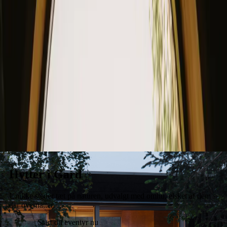
Ophold
Gavekort
Bliv vært
Blog
Hytter i Gard
Unikke steder tæt på naturen, udvalgt med omhu, elsket af dem
der overnatter.
Start dit eventyr nu