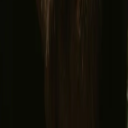
Vilkår og betingelser
Privatlivspolitik
Sikker betaling
Find os
Instagram