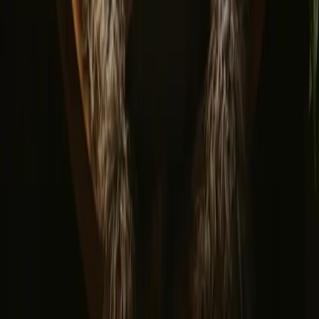
▼
Om os
Kundecenter
Bålfortællinger
Eventyrfortællinger
Har du et unikt opholdssted?
Henvis en vært
Afbestillingspolitik
Lad os inspirere dig med de mest unikke getaways
Fornavn
E-mail
Tilmeld dig
Ved tilmelding accepterer du, at vi må sende dig inspiration og
guider. Du kan altid afmelde dig. Læs vores
privatlivspolitik
.
Download vores app til både værter og gæster!
© 2026 Campanyon AS. All rights reserved.