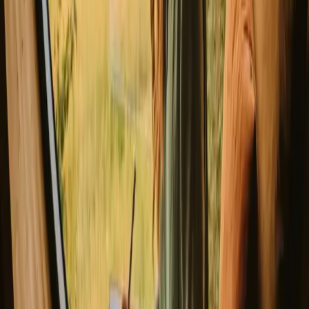
Oplev hytte ophold i Gard året rundt
For dem, der overvejer at bo i en hytte i Gard, varierer årstiderne fra
livlig forår til stille vinter. Foråret byder på blomstrende landskaber,
mens sommeren indbyder til svømning og vandaktiviteter. Efteråret
præsenterer en farverig natur, og vinteren inviterer til hyggelige
stunder. Tænk på, om du ønsker at opleve livlige sommerdage eller
den stille skønhed om vinteren.
Forår
Sommer
Efterår
Vinter
Forår
Foråret i Gard bærer typisk temperaturer mellem 10-20 grader
Celsius med lange dage. Det er en ideel tid til vandreture og at nyde
de blomstrende landskaber. Pak lette lag og vær forberedt på at nyde
naturen, da dette er en skuldersæson med færre besøgende.
Del dit sted med nysgerrige gæster
Vær vært på dine egne præmisser. Sæt din sæson, dine regler, din
fortælling. Vi klarer resten.
Bliv vært
Bestil et opkald