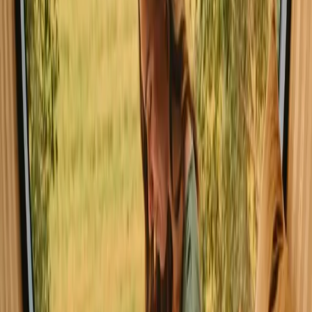
Udforsk hytter i Gard
Oplev hytte ophold i Gard tæt på
naturen
Oplev den unikke charme ved at bo i en hytte i Gard, hvor naturen
omfavner dig. Området byder på en rig biodiversitet og naturskønne
landskaber, der gør det ideelt til udendørs ophold. Med i alt 3
tilgængelige hytter og faciliteter som legeplads, wifi og varmt vand,
er Gard et perfekt valg for familier og par. Hytter i Gard varierer i
størrelse og faciliteter, fra små hyggelige bygninger til større
familievillaer.
Læs mere
Udforsk hytter på andre steder
Hytter i Aude
Udforsk hytter i andre regioner