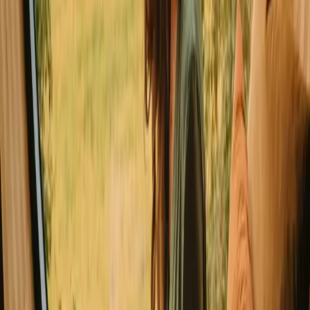
Hytter i Grand Est
Udforsk hytter i andre lande
Hytter i Danmark
Hytter i Norge
Hytter i Sverige
Hytter i Holland
Hytter i Portugal
Hytter i Spanien
Godt at vide inden du booker hytte
ophold i Gard
Når du planlægger dit ophold i Gard, så overvej
transportmulighederne, da nogle områder kan være afsides. Vær
opmærksom på lokale regler for naturbeskyttelse for at bevare
områdets skønhed. Det kan være en god idé at pakke lidt ekstra til
udendørs aktiviteter og udforske lokale madmuligheder for en
autentisk oplevelse.
Udforsk ophold, der matcher din måde
at opleve naturen på
Unikke tilbud (7 ophold)