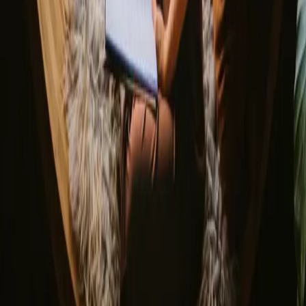
Ved tilmelding accepterer du, at vi må sende dig inspiration og
guider. Du kan altid afmelde dig. Læs vores
privatlivspolitik
.
Download vores app til både værter og gæster!
© 2026 Campanyon AS. All rights reserved.
Vilkår og betingelser
Privatlivspolitik
Sikker betaling
Find os
Instagram