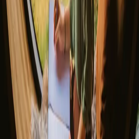
Danmark
Jylland
Fyn og øerne
Sjælland
Bornholm
Samsø
Norge
Sverige
Opdag Campanyon
▼
Om os
Kundecenter
Bålfortællinger
Eventyrfortællinger
Har du et unikt opholdssted?
Henvis en vært
Afbestillingspolitik
Lad os inspirere dig med de mest unikke getaways
Fornavn
E-mail
Tilmeld dig