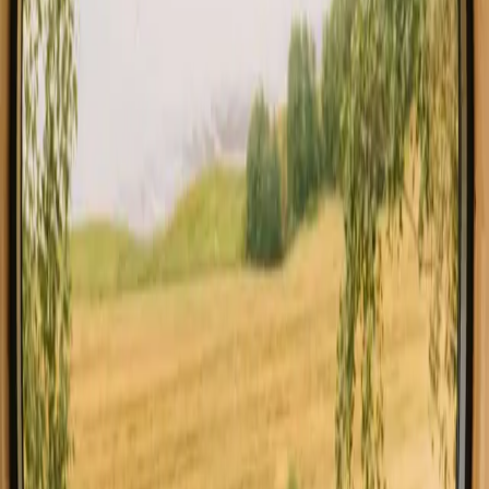
Når du planlægger dit ophold i Noord-Brabant, så overvej
transportmulighederne og tilgængeligheden af offentlig transport.
Vær opmærksom på lokale regler for naturoplevelser, og husk at
tage hensyn til miljøet. Det kan være en god idé at booke i god tid,
især i højsæsonen, og glem ikke at udforske de lokale madsteder for
autentiske smagsoplevelser.
Oplev minihytte ophold i Noord
Brabant året rundt
Hver sæson i Noord-Brabant byder på sine egne unikke oplevelser.
Forår bringer blomstrende landskaber og mildt vejr, mens sommeren
er ideel til udendørs aktiviteter som cykling og vandreture. Efteråret
byder på farverige blade og en roligere atmosfære, mens vinteren
kan være magisk med sne og stille omgivelser. Overvej, om du
ønsker at opleve livligheden om sommeren eller den fredfyldte
skønhed om efteråret.
Forår
Sommer
Efterår
Vinter
Forår
Foråret i Noord-Brabant byder på temperaturer mellem 10-18 grader
og længere dage med sollys. Det er en fantastisk tid for vandreture
og cykling i den blomstrende natur. Husk at pakke let tøj og en
jakke til de køligere aftener, da det kan være en periode med
moderate mængder besøgende.