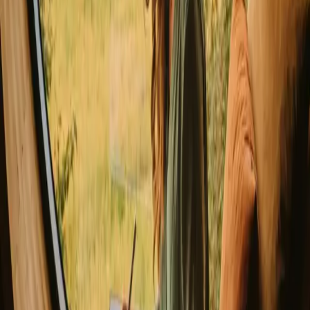
Sommerferie idéer 2026
Romantisk ophold for 2
Miniferie i Danmark
Nytår 2026 ophold
Tips til getaways
Glamping med børn
Unikke vinter ophold 2026
Unikke overnatninger med hund
Udforsk forskellige naturophold
▼
Glamping
Yurt
Glamping med spa
Glamping med vildmarksbad
Trætop overnatning
Tiny house i Danmark
Hvor skal du hen?
▼