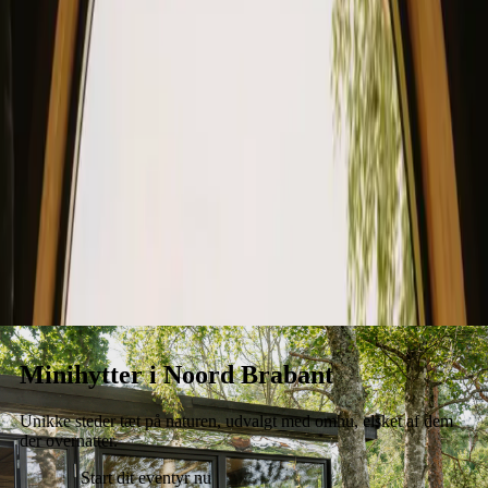
Ophold
Gavekort
Bliv vært
Blog
Minihytter i Noord Brabant
Unikke steder tæt på naturen, udvalgt med omhu, elsket af dem
der overnatter.
Start dit eventyr nu