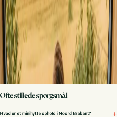
Del dit sted med nysgerrige gæster
Vær vært på dine egne præmisser. Sæt din sæson, dine regler, din
fortælling. Vi klarer resten.
Bliv vært
Bestil et opkald
Få inspiration til dit næste naturophold
Vær først til at opdage unikke ophold, rejsehistorier og sæsonguides
Fornavn
E-mail
Tilmeld dig
Ved tilmelding accepterer du, at vi må sende dig inspiration og
guider. Du kan altid afmelde dig. Læs vores
privatlivspolitik
.
Ofte stillede spørgsmål
+
Hvad er et minihytte ophold i Noord Brabant?