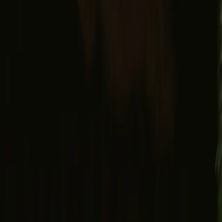
Søg
Udforsk
Ønskeliste
Gavekort