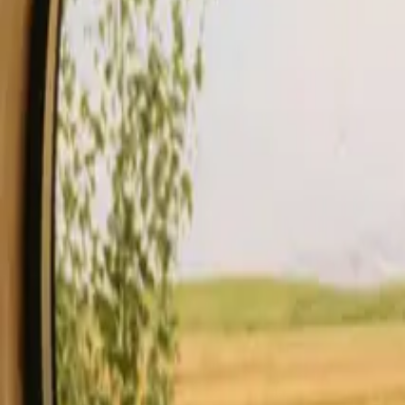
Ophold
Gavekort
Bliv vært
Blog
Beskrivelse
Faciliteter
Godt at vide
Se tilgængelighed & pris
Din vært
Pl
Tjek tilgængelighed