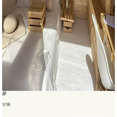
1
/
18