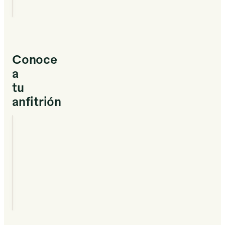
alojamiento.
Conoce
a
tu
anfitrión
Alix
2022
ANFITRIÓN DESDE