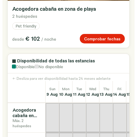
Acogedora cabaña en zona de playa
2 huéspedes
Pet friendly
€ 102
Comprobar fechas
desde
/ noche
▦
Disponibilidad de todas las estancias
Disponible
No disponible
← Desliza para ver disponibilidad hasta 24 meses adelante
Sun
Mon
Tue
Wed
Thu
Fri
Sat
9 Aug
10 Aug
11 Aug
12 Aug
13 Aug
14 Aug
15 A
Acogedora
cabaña en
zona de
Máx. 2
huéspedes
playa