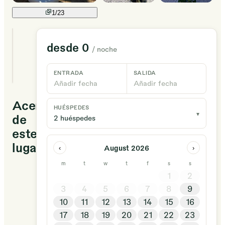
1/
23
2
desde
0
/ noche
alojamientos
únicos
disponibles
ENTRADA
SALIDA
Añadir fecha
Añadir fecha
Acerca
HUÉSPEDES
▾
de
2 huéspedes
este
lugar
August 2026
‹
›
m
t
w
t
f
s
s
VillaLilah
1
2
son
3
4
5
6
7
8
9
2000
10
11
12
13
14
15
16
metros
17
18
19
20
21
22
23
de