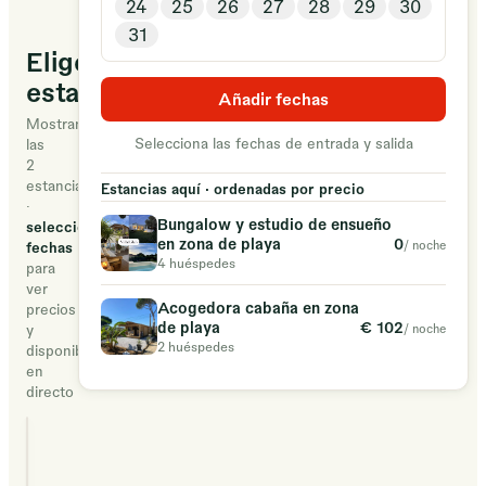
24
25
26
27
28
29
30
armonía
31
y
Elige tu
naturaleza
estancia
a
Añadir fechas
Mostrando
5
Selecciona las fechas de entrada y salida
las
minutos
2
de
estancias
Estancias aquí · ordenadas por precio
·
la
Bungalow y estudio de ensueño
selecciona
playa.
0
en zona de playa
/ noche
fechas
4 huéspedes
para
ver
Acogedora cabaña en zona
precios
€ 102
de playa
/ noche
y
2 huéspedes
disponibilidad
en
directo
Bungalow y estudio
zona de playa