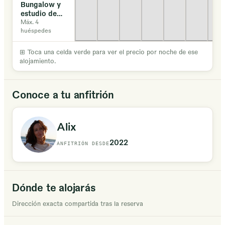
Bungalow y
estudio de
ensueño en
Máx. 4
huéspedes
zona de
playa
⊞
Toca una celda verde para ver el precio por noche de ese
alojamiento.
Conoce a tu anfitrión
Alix
2022
ANFITRIÓN DESDE
Dónde te alojarás
Dirección exacta compartida tras la reserva