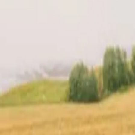
re hôte
Localisation
Avis