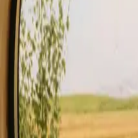
Séjour
Carte-cadeau
devenir hôte
Description
Équipements
Règles et sécurité
Voir disponibilité & prix
Vot
Vérifier la disponibilité