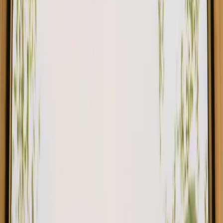
La yurta del Buis
Nuovo gioiello!
Sainte-Jalle, Francia
4
ospiti
€ 76