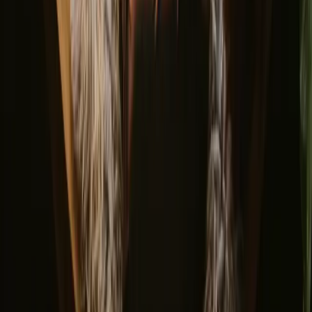
foreste si riempiono di vita, rendendo perfette le escursioni e le
passeggiate. È un momento ideale per godere di picnic all'aperto e
attività come il trekking.
Condividi il tuo posto con ospiti curiosi
Ospita alle tue condizioni. Decidi tu stagione, regole e storia. Al
resto pensiamo noi.
Inizia ad ospitare
Richiedi una chiamata
Ispirazione per il tuo prossimo soggiorno
nella natura
Scopri per primo soggiorni unici, storie di viaggio e guide stagionali
Nome
E-mail
Iscriviti
Iscrivendoti accetti di ricevere ispirazione e guide. Puoi annullare
l’iscrizione in qualsiasi momento. Leggi la nostra
informativa sulla
privacy
.