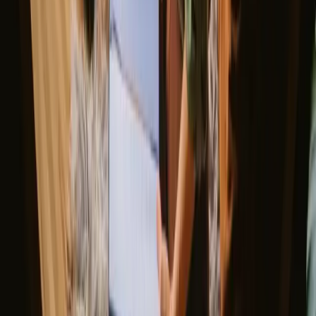
Visualizza tutti i soggiorni del fine settimana
Buono a sapersi prima di prenotare
soggiorni yurta in Francia.
Quando pianifichi il tuo soggiorno in un yourt in Francia, considera
di prenotare in anticipo, specialmente durante l'alta stagione. La
maggior parte delle località è facilmente raggiungibile con i mezzi
pubblici, ma avere un'auto può facilitare l'esplorazione delle aree