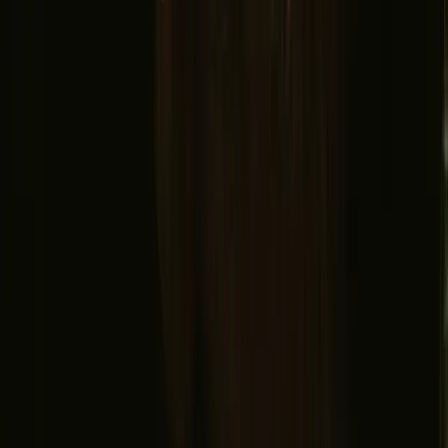
Iscrivendoti accetti di ricevere ispirazione e guide. Puoi annullare
l’iscrizione in qualsiasi momento. Leggi la nostra
informativa sulla
privacy
.
Scaricate la nostra domanda per ospiti e campeggiatori!
© 2026 Campanyon AS. All rights reserved.
Termini e condizioni
Privacy policy
Pagamento sicuro
Dove siamo
Instagram