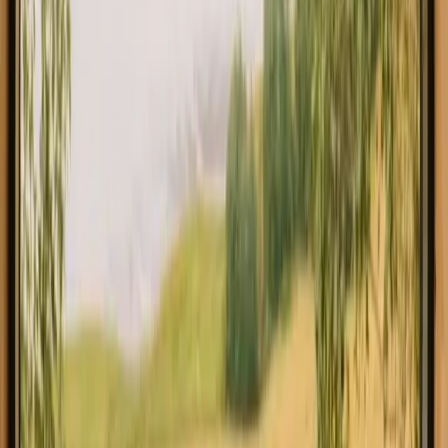
Esplora yurte in Francia
Scopri i soggiorni yurta in Francia
vicino alla natura
Le yourt in Francia offrono un'esperienza unica per chi cerca di
riconnettersi con la natura. Questo affascinante paese, ricco di
paesaggi diversi, ospita 8 sistemazioni di questo tipo, con un prezzo
medio di 119 EUR a notte. Che tu stia cercando tranquillità o