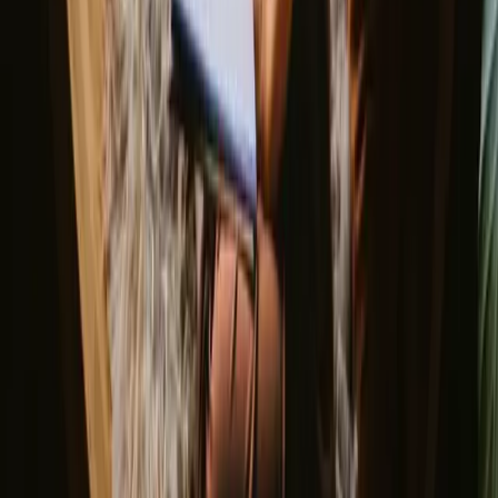
circostanti. Informati sulle regole locali e sulle pratiche di rispetto
della natura.
Esplora soggiorni che corrispondono al
tuo modo di vivere la natura
Pet friendly (18 soggiorni)
Offerte uniche (36 soggiorni)
Sauna (16 soggiorni)
Vasca idromassaggio / bagno Wildernes (15 soggiorni)
Scopri soggiorni yurta in Francia
tutto l'anno
La Francia è bella in tutte le stagioni, ma la primavera e l'estate sono
particolarmente ideali per soggiornare in un yourt. Durante questi
mesi, il clima è mite e le attività all'aperto sono in pieno svolgimento.
L'autunno offre colori spettacolari, mentre l'inverno può essere
freddo, ma presenta il suo fascino con paesaggi innevati.
Primavera
Estate
Autunno
Inverno
Primavera
In primavera, il clima in Francia inizia a riscaldarsi, con temperature
piacevoli che invitano a esplorare la natura. I fiori sbocciano e le