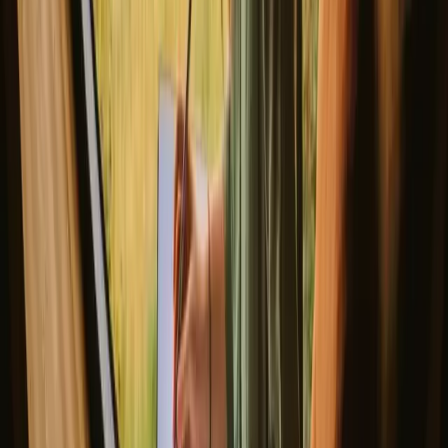
La yurta del Buis
Nuovo gioiello!
Sainte-Jalle, Francia
4
ospiti
€ 75
/notte
(
14. – 16. agosto
)