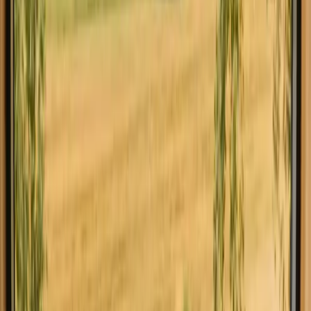
avventura, troverai sicuramente la tua oasi personale in questo
angolo d'Europa. In Francia, puoi trovare diverse tipologie di yourt,
ognuna con il proprio stile unico.
Per saperne di più
Esplora yurte in altre regioni
Yurte in Alvernia Rodano Alpi
Esplora yurte in altri paesi
Yurte in Spagna
Trova l'alloggio che fa per te in Francia
Esplora diversi tipi di alloggio in Francia e vivi la natura a modo
tuo