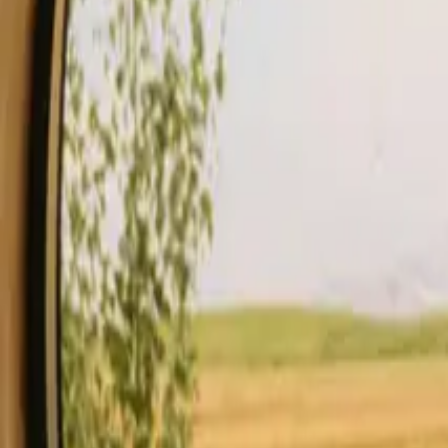
Opphold
Gavekort
Bli en vert
Blog
Beskrivelse
Fasiliteter
Regler og sikkerhet
Se tilgjengelighet & pris
Vert
Sjekk tilgjengelighet