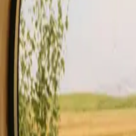
Opphold
Gavekort
Bli en vert
Blog
Beskrivelse
Fasiliteter
Regler og sikkerhet
Se tilgjengelighet & pris
Vert
Sjekk tilgjengelighet