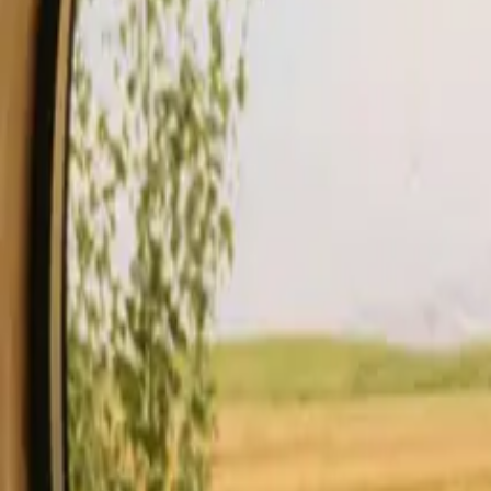
Opphold
Gavekort
Bli en vert
Blog
Beskrivelse
Fasiliteter
Regler og sikkerhet
Se tilgjengelighet & pris
Vert
Sjekk tilgjengelighet