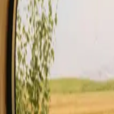
Opphold
Gavekort
Bli en vert
Blog
Beskrivelse
Fasiliteter
Regler og sikkerhet
Se tilgjengelighet & pris
Vert
Sjekk tilgjengelighet