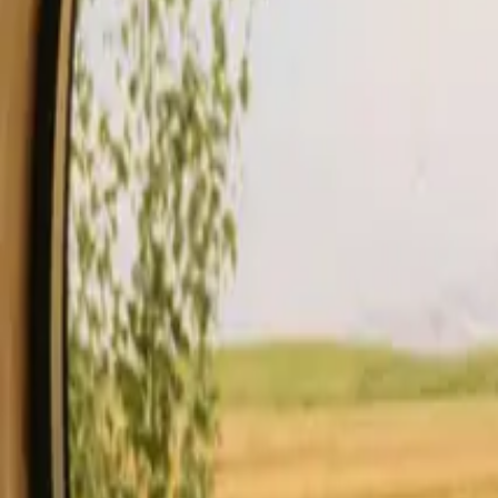
Opphold
Gavekort
Bli en vert
Blog
Beskrivelse
Fasiliteter
Regler og sikkerhet
Se tilgjengelighet & pris
Vert
Sjekk tilgjengelighet