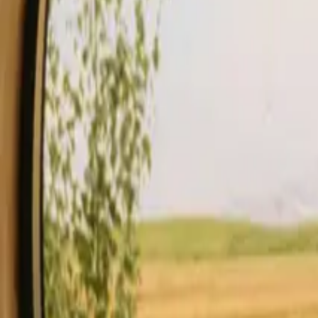
Opphold
Gavekort
Bli en vert
Blog
Beskrivelse
Fasiliteter
Regler og sikkerhet
Se tilgjengelighet & pris
Vert
Sjekk tilgjengelighet