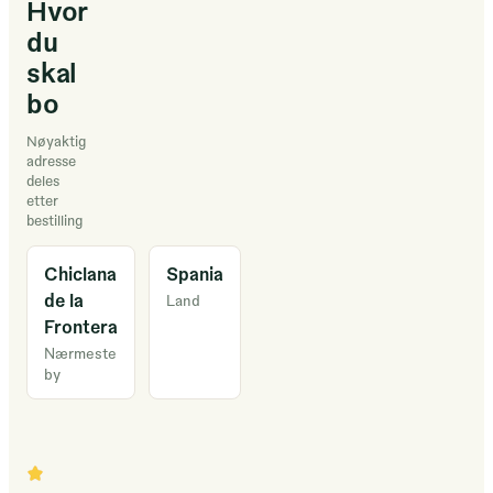
Hvor
du
skal
bo
Nøyaktig
adresse
deles
etter
bestilling
Chiclana
Spania
de la
Land
Frontera
Nærmeste
by