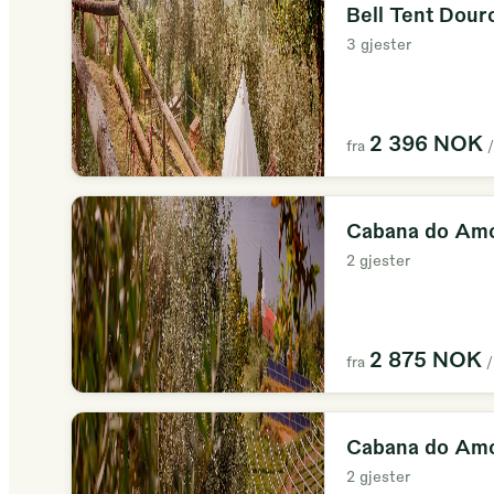
Bell Tent Dour
privacidade para desfrutar dos dias sem interferê
3 gjester
impacto ambiental.
RNAL 3535/AL
2 396 NOK
fra
/
Cabana do Amo
2 gjester
2 875 NOK
fra
/
Cabana do Am
2 gjester