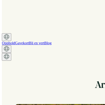
Opphold
Gavekort
Bli en vert
Blog
Ar