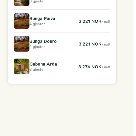
3 gjester
Bunga Paiva
3 221 NOK
/ natt
4 gjester
Bunga Douro
3 221 NOK
/ natt
4 gjester
Cabana Arda
3 274 NOK
/ natt
3 gjester