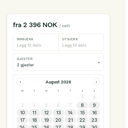
fra
2 396 NOK
/ natt
INNSJEKK
UTSJEKK
Legg til dato
Legg til dato
GJESTER
▾
2 gjester
August 2026
‹
›
m
t
w
t
f
s
s
1
2
3
4
5
6
7
8
9
10
11
12
13
14
15
16
17
18
19
20
21
22
23
24
25
26
27
28
29
30