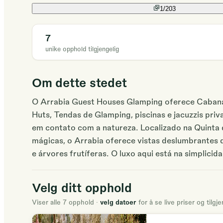
1/
203
7
unike opphold tilgjengelig
Om dette stedet
O Arrabia Guest Houses Glamping oferece Cabana
Huts, Tendas de Glamping, piscinas e jacuzzis pr
em contato com a natureza. Localizado na Quinta 
mágicas, o Arrabia oferece vistas deslumbrantes d
e árvores frutíferas. O luxo aqui está na simplici
alojamentos estão estrategicamente posicionados
casa ou quarto de hotel. Seja em casal ou em famíl
Velg ditt opphold
o estresse do dia a dia e estimular o autoconheci
Viser alle 7 opphold
·
velg datoer
for å se live priser og tilgj
preparar suas próprias refeições, experiência lo
atividades culturais e desportivas, saúde com pisci