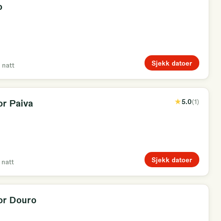
o
ncia externa, e eco-friendly, com uma atividade de baixo
Sjekk datoer
 natt
r Paiva
★
5.0
(
1
)
Sjekk datoer
 natt
or Douro