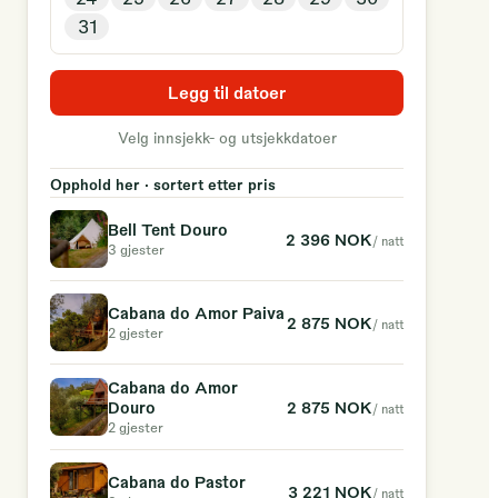
31
Legg til datoer
Velg innsjekk- og utsjekkdatoer
Opphold her · sortert etter pris
Bell Tent Douro
2 396 NOK
/ natt
3 gjester
Cabana do Amor Paiva
2 875 NOK
/ natt
2 gjester
Cabana do Amor
2 875 NOK
Douro
/ natt
2 gjester
Cabana do Pastor
3 221 NOK
/ natt