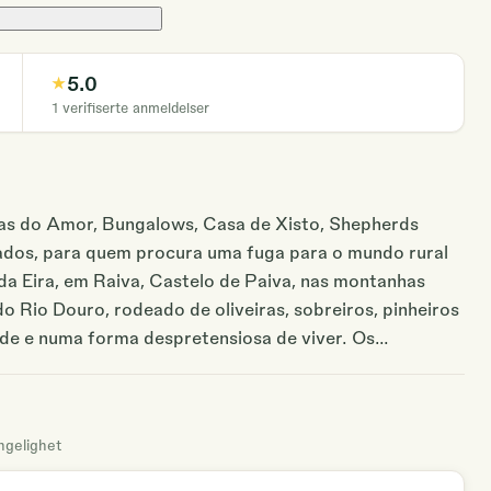
5.0
★
1
verifiserte anmeldelser
s do Amor, Bungalows, Casa de Xisto, Shepherds
ivados, para quem procura uma fuga para o mundo rural
da Eira, em Raiva, Castelo de Paiva, nas montanhas
o Rio Douro, rodeado de oliveiras, sobreiros, pinheiros
dade e numa forma despretensiosa de viver. Os
 no meio da natureza, oferecendo o conforto de uma
ia, aqui encontrará: contato com a natureza para aliviar
mento, conforto com camas reais e a possibilidade de
engelighet
cal consumindo produtos regionais e conhecendo
na e jacuzzi para relaxar e aliviar dores de cabeça,