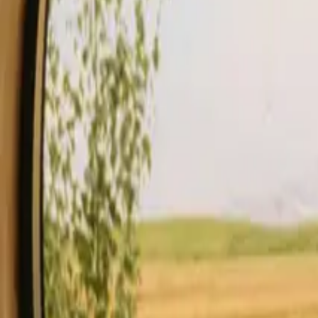
Verblijf
Koop een bon.
Word verhuurder
Omschrijving
Voorzieningen
Regels en veiligheid
Zie beschikbaarheid 
Controleer beschikbaarheid