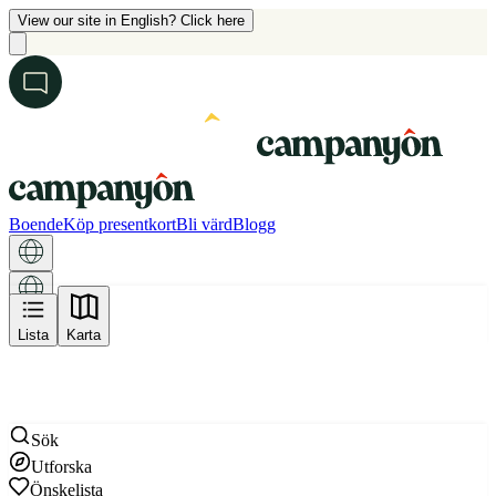
View our site in English? Click here
Boende
Köp presentkort
Bli värd
Blogg
Karta
Lista
Karta
Sök
Utforska
Önskelista