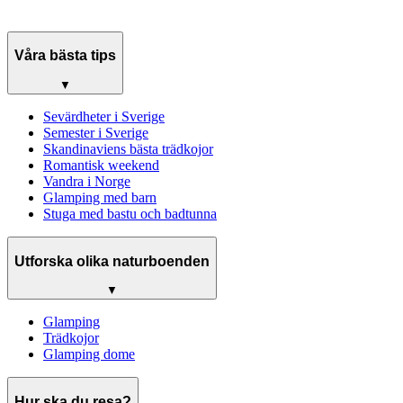
Våra bästa tips
▼
Sevärdheter i Sverige
Semester i Sverige
Skandinaviens bästa trädkojor
Romantisk weekend
Vandra i Norge
Glamping med barn
Stuga med bastu och badtunna
Utforska olika naturboenden
▼
Glamping
Trädkojor
Glamping dome
Hur ska du resa?