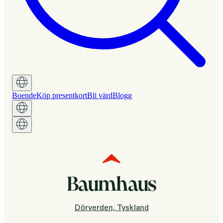
Boende
Köp presentkort
Bli värd
Blogg
Baumhaus
Dörverden, Tyskland