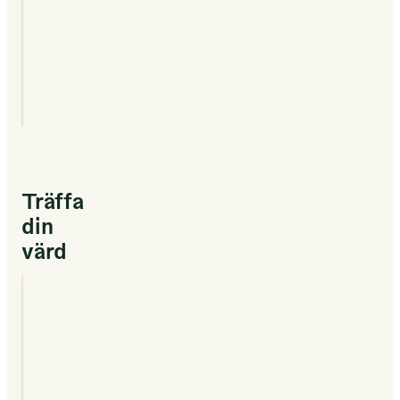
⊞
Tryck
på en
grön cell
för att se
nattpriset
för det
boendet.
Träffa
din
värd
Tim
2023
VÄRD SEDAN
Tim