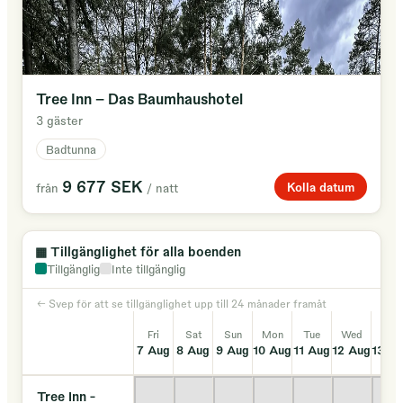
Tree Inn - Das Baumhaushotel
3 gäster
Badtunna
9 677 SEK
Kolla datum
från
/ natt
▦
Tillgänglighet för alla boenden
Tillgänglig
Inte tillgänglig
← Svep för att se tillgänglighet upp till 24 månader framåt
Fri
Sat
Sun
Mon
Tue
Wed
Thu
7 Aug
8 Aug
9 Aug
10 Aug
11 Aug
12 Aug
13 A
Tree Inn -