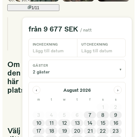
1/
11
1
från
9 677 SEK
/ natt
unika
boenden
tillgängliga
INCHECKNING
UTCHECKNING
Lägg till datum
Lägg till datum
Om
GÄSTER
▾
den
2 gäster
här
platsen
August 2026
‹
›
m
t
w
t
f
s
s
Das
1
2
Baumhaushotel
3
4
5
6
7
8
9
10
11
12
13
14
15
16
Välj
17
18
19
20
21
22
23