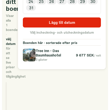
ditt
24
25
26
27
28
29
30
boende
31
Visar
alla
Lägg till datum
1
boenden
Välj incheckning- och utcheckningsdatum
·
välj
Boenden här · sorterade efter pris
datum
för
Tree Inn - Das
att
9 677 SEK
Baumhaushotel
/ natt
se
3 gäster
live
priser
och
tillgänglighet
Tree Inn - Das
Baumhaushotel
3 gäster