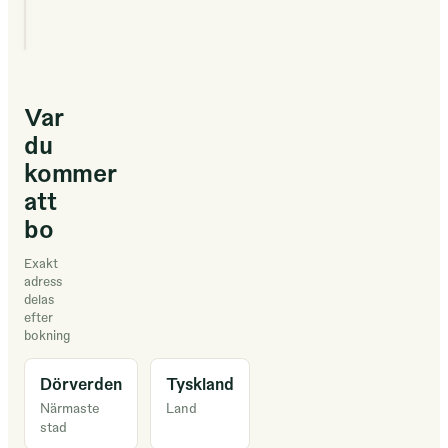
Var
du
kommer
att
bo
Exakt
adress
delas
efter
bokning
Dörverden
Tyskland
Närmaste
Land
stad