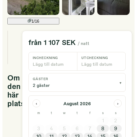
1/
16
2
från
1 107 SEK
/ natt
unika
boenden
tillgängliga
INCHECKNING
UTCHECKNING
Lägg till datum
Lägg till datum
Om
GÄSTER
▾
den
2 gäster
här
platsen
August 2026
‹
›
m
t
w
t
f
s
s
Camping
1
2
4*
3
4
5
6
7
8
9
familial
10
11
12
13
14
15
16