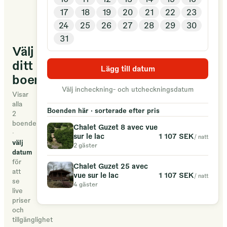
à
17
18
19
20
21
22
23
15
24
25
26
27
28
29
30
Km
31
de
Välj
Nogaro
ditt
En
Lägg till datum
boende
bordure
Välj incheckning- och utcheckningsdatum
d'un
Visar
alla
magnifique
Boenden här · sorterade efter pris
2
lac
boenden
Chalet Guzet 8 avec vue
·
de
1 107 SEK
sur le lac
/ natt
välj
2 gäster
13HA,
datum
vous
för
Chalet Guzet 25 avec
att
pourrez
1 107 SEK
vue sur le lac
/ natt
se
4 gäster
pratiquer
live
pêche,
priser
och
canoë,
tillgänglighet
paddle.