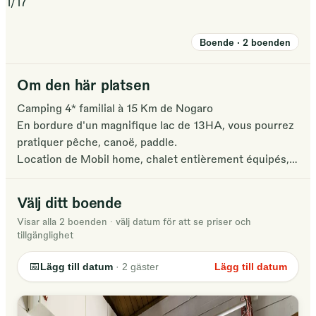
1
/
17
Boende
·
2
boenden
Om den här platsen
Camping 4* familial à 15 Km de Nogaro
En bordure d'un magnifique lac de 13HA, vous pourrez
pratiquer pêche, canoë, paddle.
Location de Mobil home, chalet entièrement équipés,
tentes lodges...
Au snack-bar vous savourez les spécialités locales aux
Välj ditt boende
accents du terroir.
Visar alla 2 boenden
·
välj datum för att se priser och
Au snack-bar : cocktails, coupes glacées...
tillgänglighet
Piscine naturelle, aires de jeux pour enfants, terrain de
pétanque, terrain beach-volley, activités en lien avec la
📅
Lägg till datum
·
2
gäster
Lägg till datum
nature...
Soirées en Saison