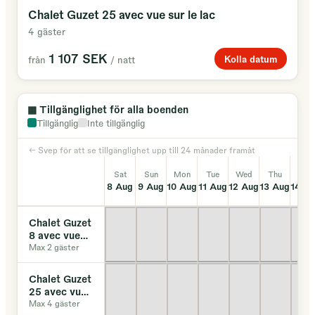
Chalet Guzet 25 avec vue sur le lac
4 gäster
1 107 SEK
Kolla datum
från
/ natt
▦
Tillgänglighet för alla boenden
Tillgänglig
Inte tillgänglig
← Svep för att se tillgänglighet upp till 24 månader framåt
Sat
Sun
Mon
Tue
Wed
Thu
Fri
8 Aug
9 Aug
10 Aug
11 Aug
12 Aug
13 Aug
14 A
Chalet Guzet
8 avec vue
sur le lac
Max 2 gäster
Chalet Guzet
25 avec vue
sur le lac
Max 4 gäster