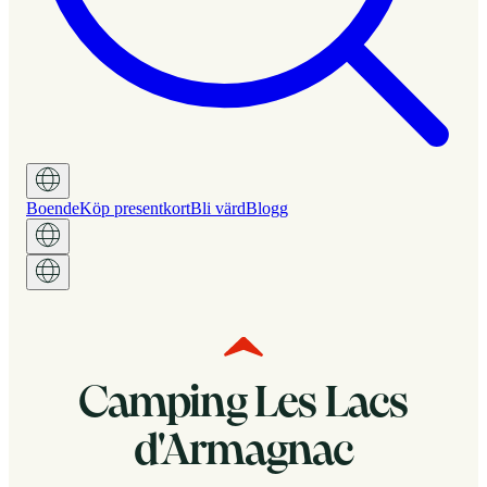
Boende
Köp presentkort
Bli värd
Blogg
Camping Les Lacs
d'Armagnac