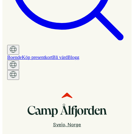
Boende
Köp presentkort
Bli värd
Blogg
Camp Ålfjorden
Sveio, Norge