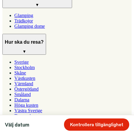
▼
Glamping
Trädkojor
Glamping dome
Hur ska du resa?
▼
Sverige
Stockholm
Skåne
Västkusten
Värmland
Östergötland
Småland
Dalarna
Höga kusten
Västra Sverige
Danmark
Välj datum
Kontrollera tillgänglighet
Upptäck Campanyon