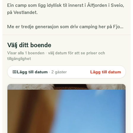
Ein camp som ligg idyllisk til innerst i Ålfjorden i Sveio,
på Vestlandet.
Me er tredje generasjon som driv camping her på Fjon.
Dei første camping entusiastane kom tidleg på 70-
talet. I 2019 opna me ein nyoppussa camp der me
Välj ditt boende
ynskjer å gi våre gjester å komma nær naturen. Ein
Visar alla 1 boenden
·
välj datum för att se priser och
fristad der ein kan væra i aktivtetet og kvila. Noko som
tillgänglighet
er mogleg i dei idylliske omgivelsane nær sjø, holmar og
elveutløp.
📅
Lägg till datum
·
2
gäster
Lägg till datum
Camp Ålfjorden er ein camp der ein kan finne roen tett
på naturen. Hos oss kan ein ta seg ein tur på sjøen,
fiske, bade, gå tur eller berre sitte å nyte den flotte
utsikten og omgivelsane.
Åpent fra 1.mai - 30.september.