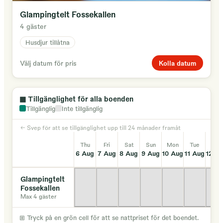
Velkommen til oss!
Glampingtelt Fossekallen
4 gäster
Husdjur tillåtna
Kolla datum
Välj datum för pris
▦
Tillgänglighet för alla boenden
Tillgänglig
Inte tillgänglig
← Svep för att se tillgänglighet upp till 24 månader framåt
Thu
Fri
Sat
Sun
Mon
Tue
Wed
6 Aug
7 Aug
8 Aug
9 Aug
10 Aug
11 Aug
12 A
Glampingtelt
Fossekallen
Max 4 gäster
⊞
Tryck på en grön cell för att se nattpriset för det boendet.