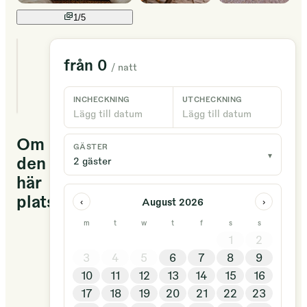
1/
5
1
från
0
/ natt
unika
boenden
tillgängliga
INCHECKNING
UTCHECKNING
Lägg till datum
Lägg till datum
Om
GÄSTER
▾
den
2 gäster
här
platsen
August 2026
‹
›
m
t
w
t
f
s
s
Ein
1
2
camp
3
4
5
6
7
8
9
som
10
11
12
13
14
15
16
ligg
17
18
19
20
21
22
23
idyllisk