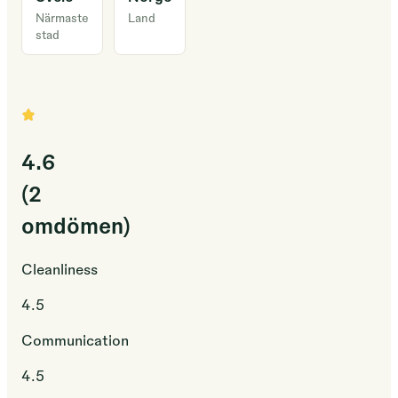
Närmaste
Land
stad
Camp
Ålfjorden
er
ein
camp
der
4.6
ein
(2
kan
omdömen)
finne
roen
tett
Cleanliness
på
4.5
naturen.
Hos
Communication
oss
4.5
kan