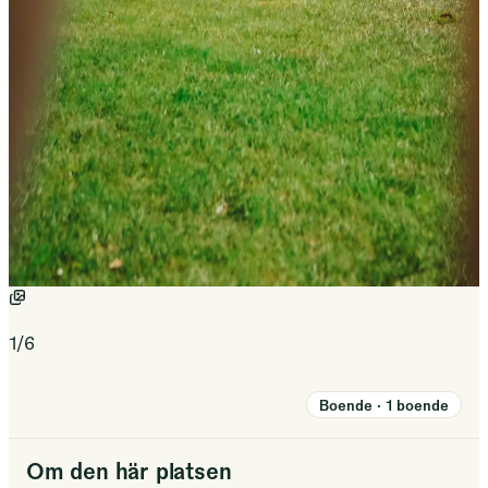
1
/
6
Boende
·
1
boende
Om den här platsen