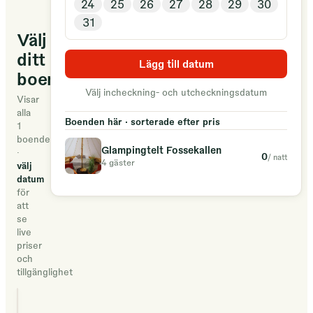
24
25
26
27
28
29
30
til
31
innerst
Välj
i
ditt
Ålfjorden
Lägg till datum
boende
i
Välj incheckning- och utcheckningsdatum
Sveio,
Visar
alla
på
Boenden här · sorterade efter pris
1
Vestlandet.
boenden
Glampingtelt Fossekallen
·
0
/ natt
4 gäster
välj
Me
datum
er
för
att
tredje
se
generasjon
live
som
priser
och
driv
tillgänglighet
camping
her
Glampingtelt