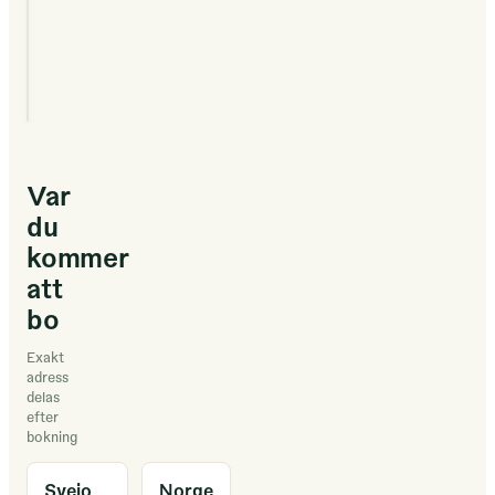
i
aktivtetet
og
kvila.
Noko
som
Var
er
du
mogleg
kommer
i
att
dei
idylliske
bo
omgivelsane
Exakt
nær
adress
sjø,
delas
efter
holmar
bokning
og
elveutløp.
Sveio
Norge