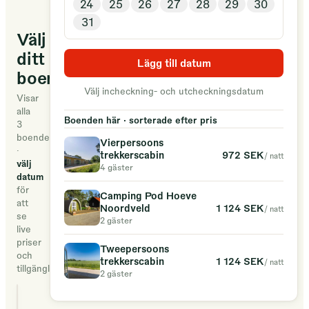
24
25
26
27
28
29
30
het
31
topje
Välj
van
ditt
Friesland,
Lägg till datum
boende
midden
Välj incheckning- och utcheckningsdatum
tussen
Visar
alla
de
Boenden här · sorterade efter pris
3
velden
boenden
Vierpersoons
·
en
972 SEK
trekkerscabin
/ natt
välj
4 gäster
vlakbij
datum
de
för
Camping Pod Hoeve
att
Waddenzee.
1 124 SEK
Noordveld
/ natt
se
2 gäster
Je
live
kunt
priser
Tweepersoons
och
ons
1 124 SEK
trekkerscabin
/ natt
tillgänglighet
2 gäster
als
uitvalsbasis
Vierpersoons trekk