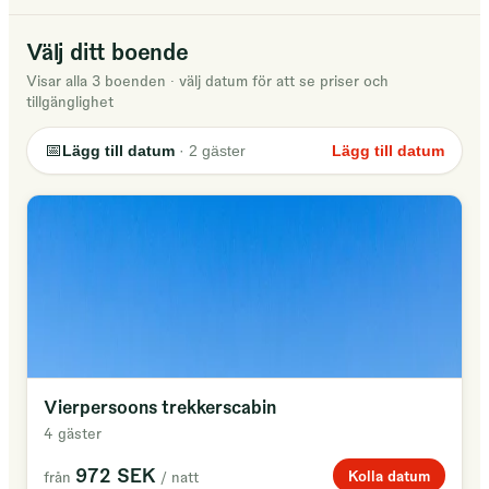
geniet van het uitzicht over de velden of brengt een
bezoekje aan ons dierenpark met alpaca's, wallaby's,
Välj ditt boende
herten en siereenden.
Visar alla 3 boenden
·
välj datum för att se priser och
Wees welkom!
tillgänglighet
📅
Lägg till datum
·
2
gäster
Lägg till datum
Vierpersoons trekkerscabin
4 gäster
972 SEK
Kolla datum
från
/ natt