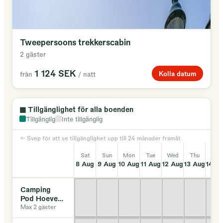
Tweepersoons trekkerscabin
2 gäster
1 124 SEK
Kolla datum
från
/ natt
▦
Tillgänglighet för alla boenden
Tillgänglig
Inte tillgänglig
← Svep för att se tillgänglighet upp till 24 månader framåt
Sat
Sun
Mon
Tue
Wed
Thu
Fri
8 Aug
9 Aug
10 Aug
11 Aug
12 Aug
13 Aug
14 A
Camping
Pod Hoeve
Noordveld
Max 2 gäster