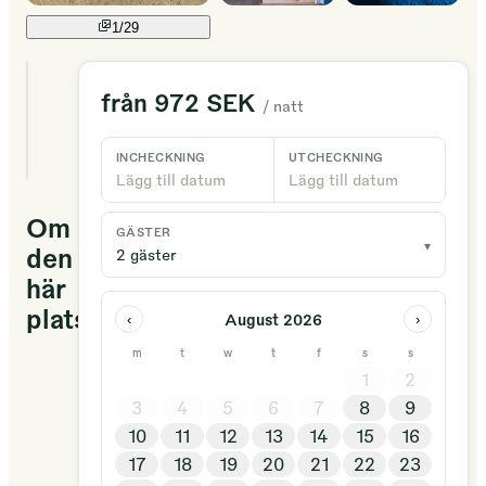
1/
29
3
från
972 SEK
/ natt
unika
boenden
tillgängliga
INCHECKNING
UTCHECKNING
Lägg till datum
Lägg till datum
Om
GÄSTER
▾
den
2 gäster
här
platsen
August 2026
‹
›
m
t
w
t
f
s
s
Onze
1
2
gezellige
3
4
5
6
7
8
9
hoeve
10
11
12
13
14
15
16
ligt
17
18
19
20
21
22
23
in