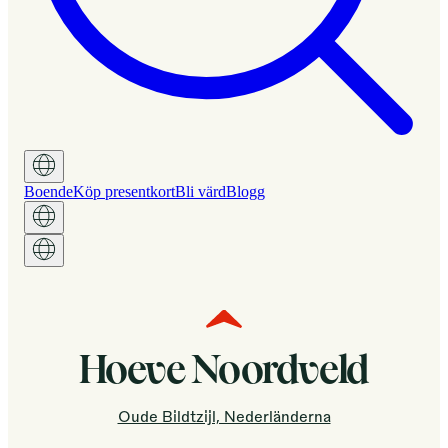
Boende
Köp presentkort
Bli värd
Blogg
Hoeve Noordveld
Oude Bildtzijl, Nederländerna