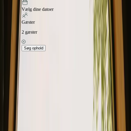
Vælg dine datoer
Gæster
2
gæster
Søg ophold