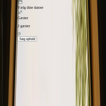
Vælg dine datoer
Gæster
2
gæster
Søg ophold