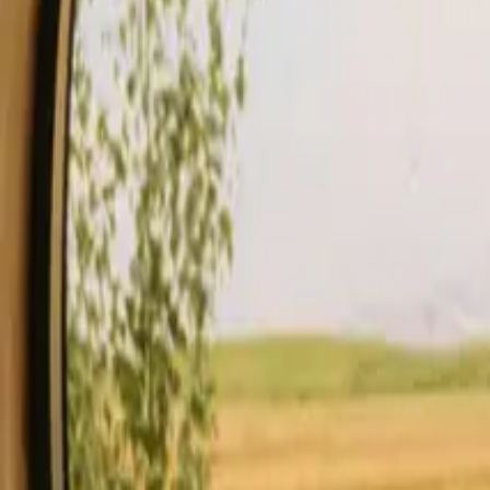
Ophold
Gavekort
Bliv vært
Blog
Beskrivelse
Faciliteter
Godt at vide
Se tilgængelighed & pris
Din vært
Pl
Tjek tilgængelighed