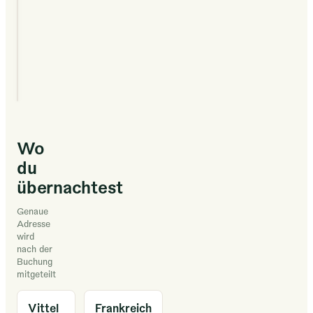
Vit Tel Ta
et
Nature
eau
potable,
2021
GASTGEBER SEIT
garantissant
un
séjour
confortable
malgré
Wo
le
du
cadre
übernachtest
rustique.
Genaue
Adonnez-
Adresse
vous
wird
nach der
à
Buchung
des
mitgeteilt
activités
palpitantes
Vittel
Frankreich