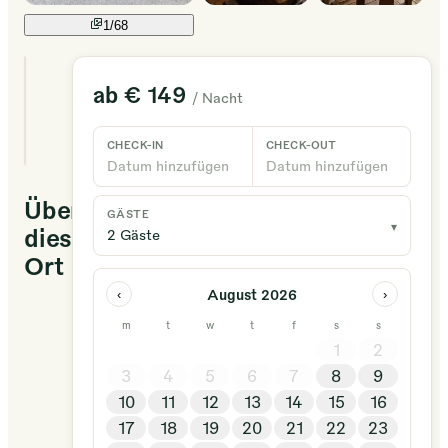
1/
68
8
ab
€ 149
/ Nacht
einzigartige
Unterkünfte
verfügbar
CHECK-IN
CHECK-OUT
Datum hinzufügen
Datum hinzufügen
Über
GÄSTE
▾
diesen
2 Gäste
Ort
August 2026
‹
›
Évadez-
m
t
w
t
f
s
s
vous
1
2
au
3
4
5
6
7
8
9
cœur
10
11
12
13
14
15
16
de
17
18
19
20
21
22
23
la