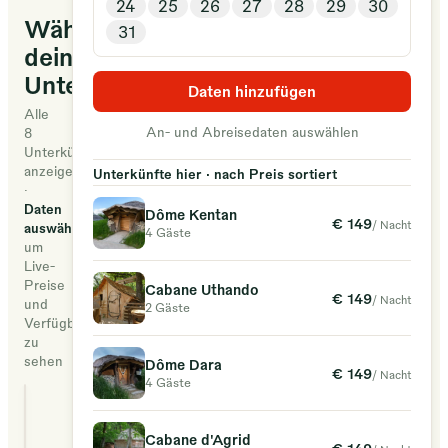
24
25
26
27
28
29
30
nature
Wähle
31
avec
deine
nos
Unterkunft
captivantes
Daten hinzufügen
locations
Alle
An- und Abreisedaten auswählen
8
de
Unterkünfte
vacances
anzeigen
Unterkünfte hier · nach Preis sortiert
·
à
Daten
Dôme Kentan
Forêt
€ 149
/ Nacht
auswählen
4 Gäste
parc,
um
Live-
Vittel,
Preise
Cabane Uthando
France.
€ 149
/ Nacht
und
2 Gäste
Nichées
Verfügbarkeit
zu
au
sehen
Dôme Dara
€ 149
cœur
/ Nacht
4 Gäste
des
Dôme Kentan
arbres
Cabane d'Agrid
4 Gäste
€ 149