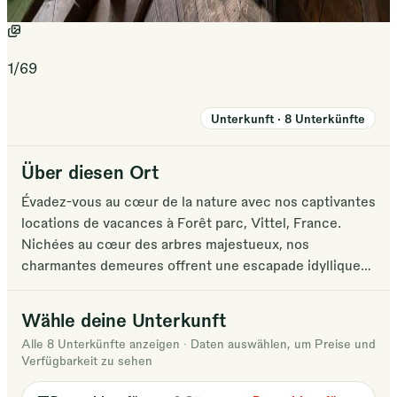
nos
hébergements
à
1
/
69
Vittel
vous
Unterkunft
·
8
Unterkünfte
offrent
des
Über diesen Ort
expériences
inoubliables
Évadez-vous au cœur de la nature avec nos captivantes
au
locations de vacances à Forêt parc, Vittel, France.
cœur
Nichées au cœur des arbres majestueux, nos
d'une
charmantes demeures offrent une escapade idyllique
en plein air aux amoureux de la nature comme aux
nature
aventuriers. Chaque chalet douillet et chaque
d'une
Wähle deine Unterkunft
structure unique, de la paradisiaque Cabane Haona Nui
beauté
Alle 8 Unterkünfte anzeigen
·
Daten auswählen, um Preise und
à la magique maison de Hobbit Gaia, vous promettent
époustouflante.
Verfügbarkeit zu sehen
une escapade ressourçante avec des vues
Réservez
panoramiques et un environnement immersif. Vivez la