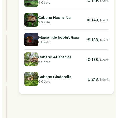
/ Nacht
majestueux,
4 Gäste
Pet friendly
nos
charmantes
Cabane Haona Nui
€ 149
/ Nacht
€ 149
demeures
Daten
2 Gäste
ab
/ Nacht
offrent
une
Maison de hobbit Gaia
€ 188
/ Nacht
escapade
6 Gäste
Cabane Uthando
idyllique
2 Gäste
en
Cabane Atlanthies
Pet friendly
€ 188
/ Nacht
6 Gäste
plein
air
€ 149
Daten
ab
/ Nacht
aux
Cabane Cinderella
€ 213
/ Nacht
6 Gäste
amoureux
de
Dôme Dara
la
4 Gäste
nature
comme
Pet friendly
aux