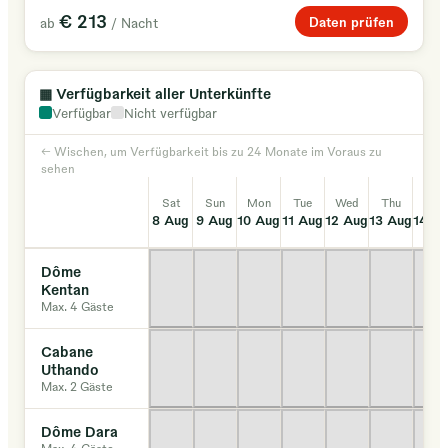
€ 213
Daten prüfen
ab
/ Nacht
▦
Verfügbarkeit aller Unterkünfte
Verfügbar
Nicht verfügbar
← Wischen, um Verfügbarkeit bis zu 24 Monate im Voraus zu
sehen
Sat
Sun
Mon
Tue
Wed
Thu
Fri
8 Aug
9 Aug
10 Aug
11 Aug
12 Aug
13 Aug
14 A
Dôme
Kentan
Max. 4 Gäste
Cabane
Uthando
Max. 2 Gäste
Dôme Dara
Max. 4 Gäste