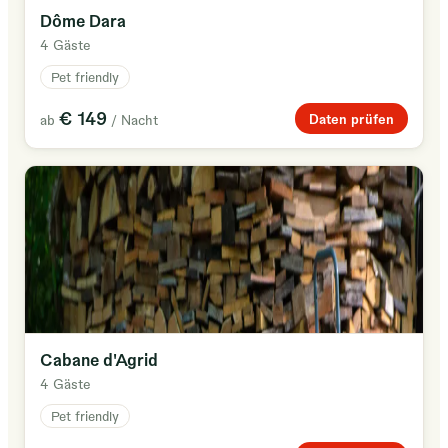
créez
Dôme Dara
des
4 Gäste
souvenirs
Pet friendly
inoubliables.
€ 149
Daten prüfen
ab
/ Nacht
Cabane d'Agrid
4 Gäste
Pet friendly