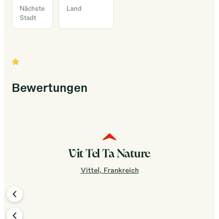
comme
Nächste
Land
Stadt
le
vélo,
la
pêche
et
l'équitation,
Bewertungen
ou
détendez-
vous
grâce
aux
Vit Tel Ta Nature
soins
Vittel, Frankreich
spa
et
bien-
être