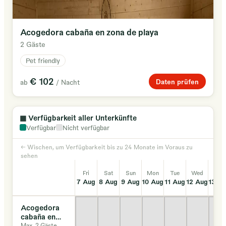
Acogedora cabaña en zona de playa
2 Gäste
Pet friendly
€ 102
Daten prüfen
ab
/ Nacht
▦
Verfügbarkeit aller Unterkünfte
Verfügbar
Nicht verfügbar
← Wischen, um Verfügbarkeit bis zu 24 Monate im Voraus zu
sehen
Fri
Sat
Sun
Mon
Tue
Wed
Thu
7 Aug
8 Aug
9 Aug
10 Aug
11 Aug
12 Aug
13 A
Acogedora
cabaña en
zona de
Max. 2 Gäste