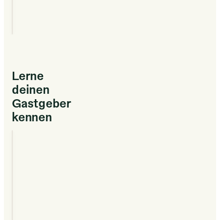
für diese
Unterkunft
zu sehen.
Lerne
deinen
Gastgeber
kennen
Alix
2022
GASTGEBER SEIT