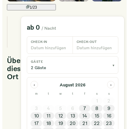
1/
23
2
ab
0
/ Nacht
einzigartige
Unterkünfte
verfügbar
CHECK-IN
CHECK-OUT
Datum hinzufügen
Datum hinzufügen
Über
GÄSTE
▾
diesen
2 Gäste
Ort
August 2026
‹
›
VillaLilah
m
t
w
t
f
s
s
son
1
2
2000
3
4
5
6
7
8
9
metros
10
11
12
13
14
15
16
de
17
18
19
20
21
22
23
armonía