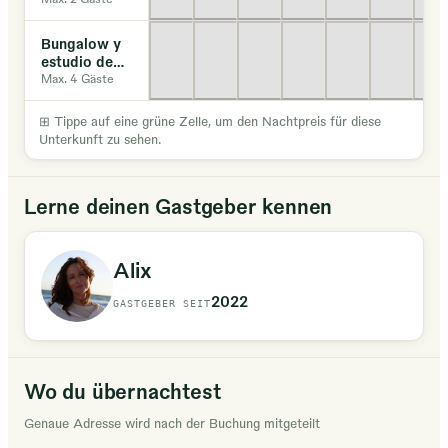
playa
Bungalow y
estudio de
ensueño en
Max. 4 Gäste
zona de
playa
⊞
Tippe auf eine grüne Zelle, um den Nachtpreis für diese
Unterkunft zu sehen.
Lerne deinen Gastgeber kennen
Alix
2022
GASTGEBER SEIT
Wo du übernachtest
Genaue Adresse wird nach der Buchung mitgeteilt