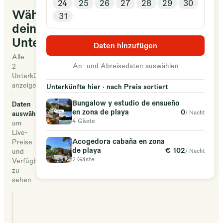
24
25
26
27
28
29
30
y
Wähle
31
naturaleza
deine
a
Unterkunft
5
Daten hinzufügen
minutos
Alle
An- und Abreisedaten auswählen
2
de
Unterkünfte
la
anzeigen
Unterkünfte hier · nach Preis sortiert
·
playa.
Bungalow y estudio de ensueño
Daten
0
en zona de playa
/ Nacht
auswählen
4 Gäste
um
Live-
Acogedora cabaña en zona
Preise
€ 102
de playa
/ Nacht
und
2 Gäste
Verfügbarkeit
zu
sehen
Bungalow y estudio
ensueño en zona de