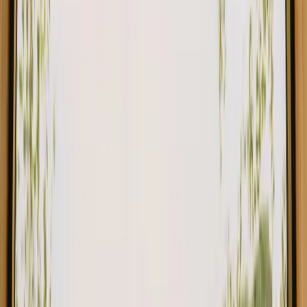
Isle of Arran, Royaume-Uni de Grande-Bretagne et d'Irlande
6
Invités
€ 165