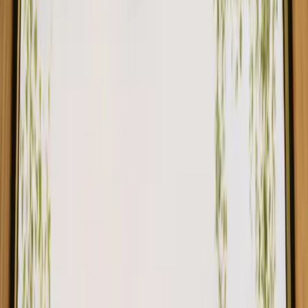
Monamore Yurt
5.0
(
1
)