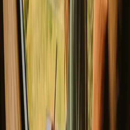
Monamore Yurt
5.0
(
1
)
Isle of Arran, Royaume-Uni de Grande-Bretagne et d'Irlande
6
Invités
€ 201
/nuit
(
7. – 9. août
)