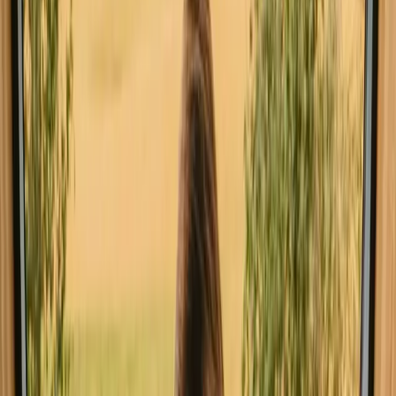
Explorez des séjours avec des
équipements en Royaume-Uni
Séjours acceptant les animaux en Royaume-Uni
Séjours avec dégustation de vin en Royaume-Uni
Séjours avec possibilités de pêche en Royaume-Uni
Séjours près de la forêt en Royaume-Uni
Séjours près de sentiers de randonnée en Royaume-Uni
Partez en séjour yourte en Royaume-
Uni ce week-end
Escapade spontanée en Royaume-Uni ? Découvrez des séjours
yourte encore disponibles ce week-end