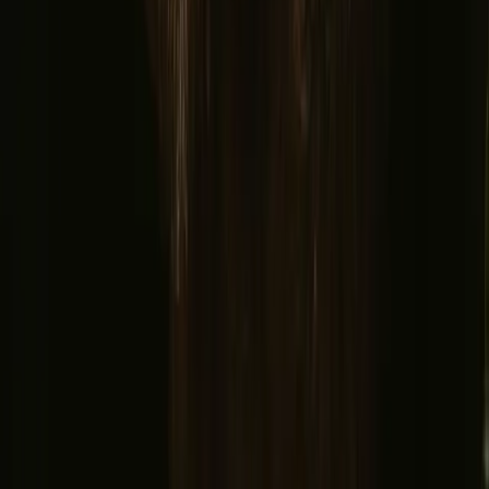
Découvrez Campanyon
▼
À propos de nous
Centre d'assistance
Vous avez un séjour unique ?
Parrainer un hôte
Politique d'annulation
Laissez-nous vous inspirer avec les escapades les plus uniques
Prénom
E-mail
S’inscrire
En vous inscrivant, vous acceptez de recevoir de l’inspiration et des
guides. Vous pouvez vous désabonner à tout moment. Lisez notre
politique de confidentialité
.
Notre appli pour hôtes et campeurs !
© 2026 Campanyon AS. All rights reserved.