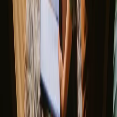
pour une expérience authentique. Explorez les trésors cachés de la
région, comme des marchés fermiers et des restaurants chaleureux.
Découvrez des séjours qui
correspondent à votre façon de vivre la
nature
Accepte les animaux (4 séjours)
Offres uniques (16 séjours)
Sauna (4 séjours)
Bain à remous / Bain en pleine nature (4 séjours)
Découvrez les séjours yourte en
Royaume-Uni toute l'année
Chaque saison offre une expérience unique dans les yourtes du
Royaume-Uni. Le printemps est idéal pour profiter de la floraison,
tandis que l'été est parfait pour les activités de plein air. L'automne,
avec ses couleurs flamboyantes, attire ceux qui recherchent la
tranquillité. L'hiver, malgré le froid, offre une atmosphère magique,
bien que moins fréquentée.
Lire plus
Printemps
Été
Automne
Hiver