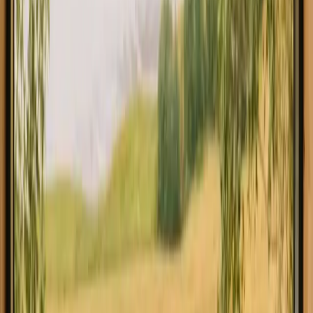
Explorez yourtes en Royaume-Uni
Découvrez les séjours yourte en
Royaume-Uni au cœur de la nature
Les yourtes au Royaume-Uni offrent une expérience unique de
séjour en pleine nature, idéale pour se déconnecter du quotidien.
Avec trois options disponibles, cette région est parfaite pour les
amoureux de la nature et les aventuriers. Les installations communes
incluent des toilettes, des douches, une cuisine et un coin feu, vous
garantissant tout le confort nécessaire dans un cadre naturel. Les
yourtes au Royaume-Uni varient en taille et en installations, allant
des modèles de luxe aux options plus rustiques.
Lire plus
Explorez yourtes dans d'autres pays
Yourtes en Espagne
Yourtes en France