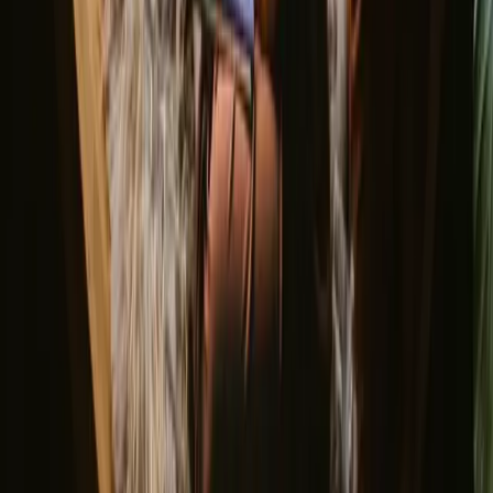
Printemps
Au printemps, les températures varient autour de 10 à 15 °C, avec
des journées qui s'allongent. C'est le moment parfait pour explorer la
nature en fleur et profiter de randonnées. Pensez à emporter des
vêtements en couches et un imperméable, car le temps peut être
imprévisible. Cette période est souvent considérée comme une
saison intermédiaire, avec moins de foule.
Partagez votre lieu avec des voyageurs
curieux
Accueillez à votre rythme. Vous fixez la saison, les règles et votre
histoire. Nous nous occupons du reste.
Devenir hôte
Demander un appel
Inspiration pour votre prochain séjour
nature
Soyez les premiers à découvrir des séjours uniques, des récits de
voyage et des guides de saison
Prénom
E-mail