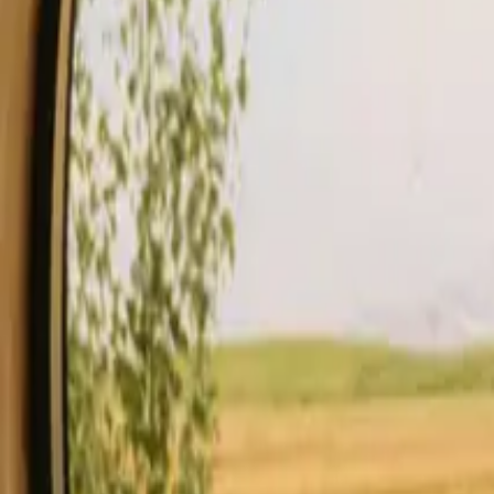
Séjour
Carte-cadeau
devenir hôte
Description
Équipements
Règles et sécurité
Voir disponibilité & prix
Vot
Vérifier la disponibilité