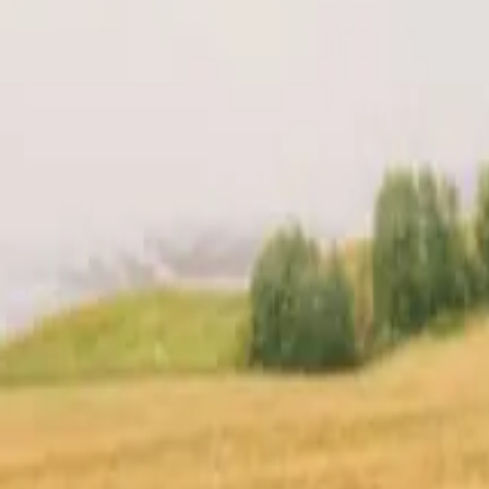
re hôte
Localisation
Avis