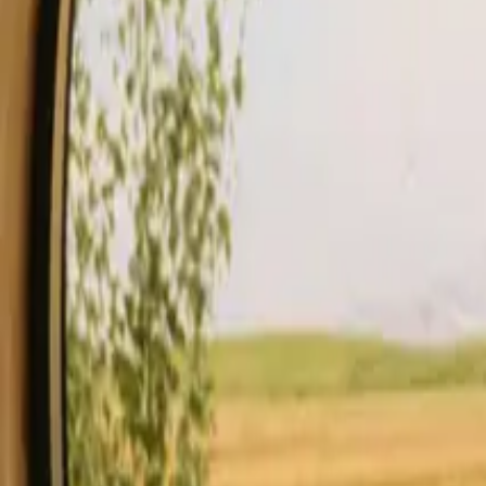
Séjour
Carte-cadeau
devenir hôte
Description
Équipements
Règles et sécurité
Voir disponibilité & prix
Vot
Vérifier la disponibilité