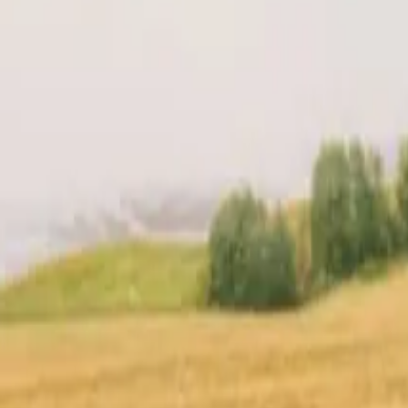
re hôte
Localisation
Avis