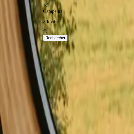
Excellent sur Tr
Campeurs
2
Invités
Home
Glamping en France
Glamping en Occitanie
Découvrez les populaires g
Rechercher