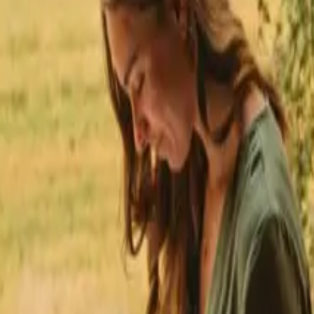
★
ustpilot
+125.000 abonnés
💬
Assistance en français
+15 000 
★
★
★
★
★
lamping séjours en Occitan