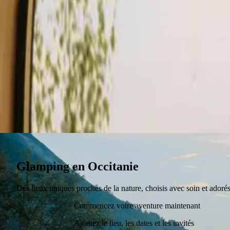
Séjour
Carte-cadeau
devenir hôte
Glamping en Occitanie
Des lieux uniques proches de la nature, choisis avec soin et adoré
Commencez votre aventure maintenant
Ajoutez le lieu, les dates et les invités