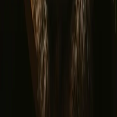
Oppdag Campanyon
▼
Om oss
Kundesenter
Bålhistorier
Eventyrhistorier
Har du et unikt overnattingssted?
Verv en vert
Har du en ekte hytte?
Avbestillingsregler
La oss inspirere deg med de mest unike utfluktene
Fornavn
Epost
Meld deg på
Ved å melde deg på godtar du at vi kan sende deg inspirasjon og
guider. Du kan alltid melde deg av. Les vår
personvernpolicy
.
Last ned appen vår for vertskap og gjester!