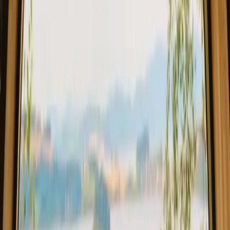
Finn ditt drømmeopphold i New South
Wales
Utforsk ulike typer overnatting i New South Wales og opplev
naturen på din måte