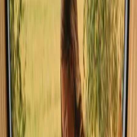
4 BEDROOM, 2 BATHROOM MOUNTAIN LOG COTTAGE
Ny perle!
Palmers Oaky, Australia
8
gjester
2 202 NOK
/natt