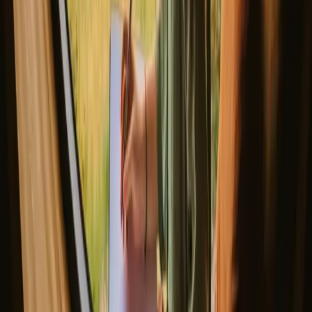
året rundt
Hver sesong i New South Wales har sin egen sjarm og
aktivitetstilbud. Våren gir blomstrende landskap, mens sommeren
tilbyr varme dager og livlige aktiviteter. Høsten er roligere, med
vakre farger, mens vinteren gir muligheter for koselige opplevelser.
Velg sesongen som passer best for dine ønsker om ro eller eventyr.
Vår
Sommer
høst
Vinter
Vår
Våren har milde temperaturer mellom 15-25 grader Celsius og
lengre dager med sollys. Det er en flott tid for fotturer og
dyrelivsobservasjon, med blomstrende flora. Husk å pakke lette klær
og utstyr for utendørs aktiviteter. Dette er en skuldersesong, så det er
færre folkemengder.
Del stedet ditt med nysgjerrige gjester
Vær vert på dine egne premisser. Sett din sesong, dine regler, din
historie. Vi tar oss av resten.
Bli vert
Be om en oppringing
Få inspirasjon til ditt neste naturopphold