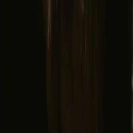
© 2026 Campanyon AS. All rights reserved.
Vilkår
personvern
Sikker betaling
Finn oss
Instagram