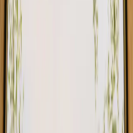
South Wales
Kjæledyrsvennlige opphold i New South Wales
Opphold nær fjell i New South Wales
Opphold nær skog i New South Wales
Opphold nær turstier i New South Wales
Ledige opphold denne helgen
Spontantur i New South Wales? Finn opphold som fortsatt kan
bookes denne helgen