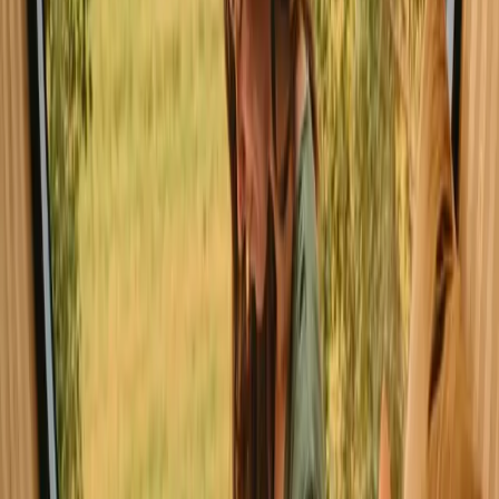
(
7. – 9. august
)