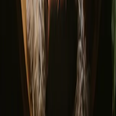
Utforsk ulike naturovernattinger
▼
Tretopphytter
Glamping
Dome glamping
Glasshytter
Unike overnattinger
Hvor skal du reise?
▼
Norge
Østlandet
Trøndelag
Oslo
Vestlandet
Sørlandet
Møre og romsdal
Sverige
Danmark