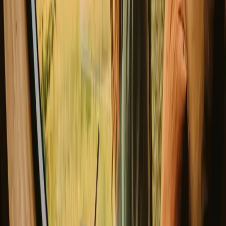
Se flere opphold
Bra å vite før du bestiller opphold i
New South Wales.
Når du planlegger camping, vær oppmerksom på
transportmuligheter og tilgang til campingplassene. Respekter lokale
regler og naturbeskyttelse for å bevare området. Det kan være lurt å
bestille i forkant, spesielt i høysesong, for å sikre deg gode plasser.
Utforsk gjerne lokale matopplevelser i nærheten.
Opplev opphold i New South Wales