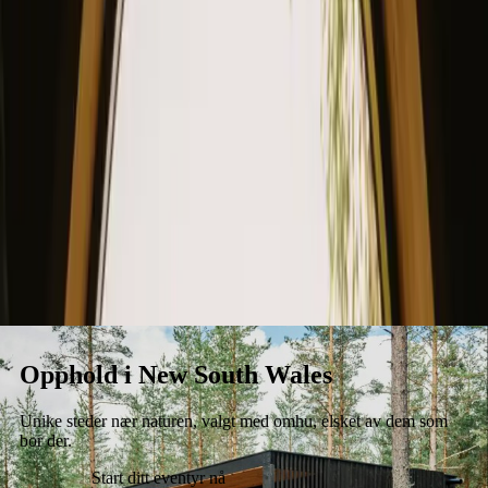
Opphold
Gavekort
Bli en vert
Blog
Opphold i New South Wales
Unike steder nær naturen, valgt med omhu, elsket av dem som
bor der.
Start ditt eventyr nå